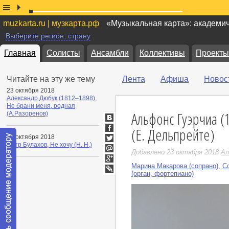
muzkarta.ru | музкарта.рф
«Музыкальная карта»: академи
Выберите регион, страну
Главная
Солисты
Ансамбли
Коллективы
Проекты
Читайте на эту же тему
Лента
Афиша
Новос
23 октября 2018
Александр Дюбук (1812–1898),
Не брани меня, родная
Альфонс Гуэрчиа (
(А.Разоренов)
ВКонтакте
(Е. Дельпрейте)
Facebook
23 октября 2018
Петр Булахов, Не хочу (Н. Н.)
Twitter
Добавлено 23 октября 2018
Ал
Мой
Мир
Марина Макарова (сопрано)
,
С
Google+
(орган, фортепиано)
LiveJournal