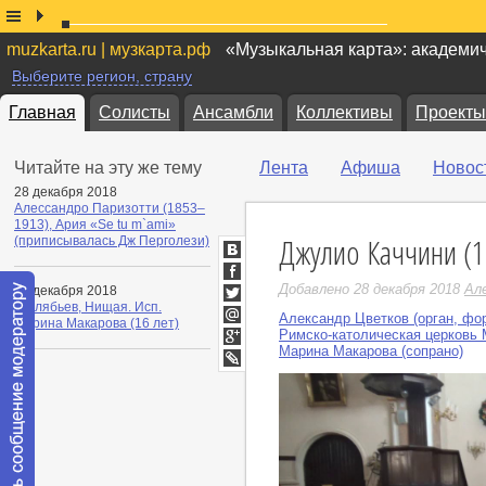
muzkarta.ru | музкарта.рф
«Музыкальная карта»: академи
Выберите регион, страну
Главная
Солисты
Ансамбли
Коллективы
Проекты
Читайте на эту же тему
Лента
Афиша
Новос
28 декабря 2018
Алессандро Паризотти (1853–
1913), Ария «Se tu m`ami»
Джулио Каччини (1
(приписывалась Дж Перголези)
ВКонтакте
Facebook
Добавлено 28 декабря 2018
Ал
14 декабря 2018
А.Алябьев, Нищая. Исп.
Twitter
Александр Цветков (орган, фо
Марина Макарова (16 лет)
Мой
Римско-католическая церковь 
Мир
Марина Макарова (сопрано)
Google+
LiveJournal