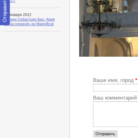
2022 г.
31 января 2022
Иоганн Себастьян Бах. Ария
«Quia respexit» из Magnificat
Отправить
сообщение
модератору
https://youtu.be/kdartP5CEIs
Ваше имя, город
*
Ваш комментари