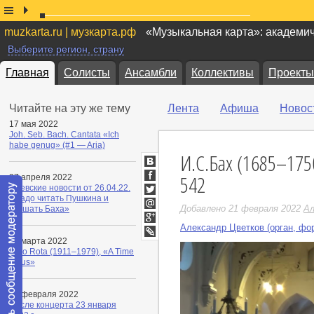
muzkarta.ru | музкарта.рф
«Музыкальная карта»: академи
Выберите регион, страну
Главная
Солисты
Ансамбли
Коллективы
Проекты
Читайте на эту же тему
Лента
Афиша
Новос
17 мая 2022
Joh. Seb. Bach. Cantata «Ich
habe genug» (#1 — Aria)
И.С.Бах (1685–175
ВКонтакте
542
27 апреля 2022
Facebook
Ржевские новости от 26.04.22.
«Надо читать Пушкина и
Twitter
Добавлено 21 февраля 2022
Ал
слушать Баха»
Мой
Мир
Александр Цветков (орган, фо
Google+
01 марта 2022
LiveJournal
Nino Rota (1911–1979), «A Time
for us»
05 февраля 2022
После концерта 23 января