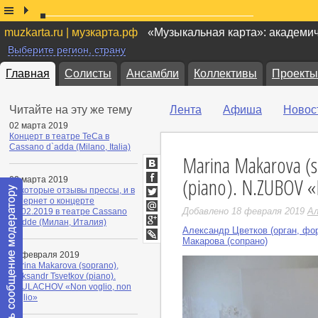
muzkarta.ru | музкарта.рф
«Музыкальная карта»: академи
Выберите регион, страну
Главная
Солисты
Ансамбли
Коллективы
Проекты
Читайте на эту же тему
Лента
Афиша
Новос
02 марта 2019
Концерт в театре TeCa в
Cassano d`adda (Milano, Italia)
Marina Makarova (s
ВКонтакте
(piano). N.ZUBOV «
02 марта 2019
Facebook
Некоторые отзывы прессы, и в
интернет о концерте
Twitter
Добавлено 18 февраля 2019
Ал
23.02.2019 в театре Cassano
Мой
d`adde (Милан, Италия)
Мир
Александр Цветков (орган, фо
Google+
Макарова (сопрано)
LiveJournal
18 февраля 2019
Marina Makarova (soprano),
Aleksandr Tsvetkov (piano).
P.BULACHOV «Non voglio, non
voglio»