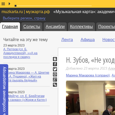
muzkarta.ru | музкарта.рф
«Музыкальная карта»: академи
Выберите регион, страну
Главная
Солисты
Ансамбли
Коллективы
Проекты
Читайте на эту же тему
Лента
Афиша
Новос
23 марта 2023
А. Петров (сл. Б.
Ахмадуллиной), ««А на
Н. Зубов, «Не ухо
последок я скажу»
ВКонтакте
Facebook
Добавлено 23 марта 2023
Але
23 марта 2023
Марина Макарова — А. Шнитке
Twitter
Марина Макарова (сопрано)
,
А
(сл. А. Пушкина), «Жил на
Мой
свете рыцарь бедный»
Мир
Google+
LiveJournal
23 марта 2023
Ю. Мейтус, сл. Е. Брейтигам
«На санках» («Жорж и Катя»)