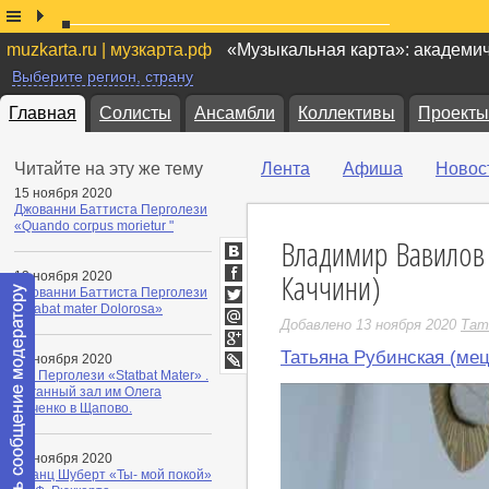
muzkarta.ru | музкарта.рф
«Музыкальная карта»: академи
Выберите регион, страну
Главная
Солисты
Ансамбли
Коллективы
Проекты
Читайте на эту же тему
Лента
Афиша
Новос
15 ноября 2020
Джованни Баттиста Перголези
«Quando corpus morietur "
Владимир Вавилов 
ВКонтакте
Каччини)
13 ноября 2020
Facebook
Джованни Баттиста Перголези
«Stabat mater Dolorosa»
Twitter
Добавлено 13 ноября 2020
Тат
Мой
Мир
Татьяна Рубинская (мец
Google+
13 ноября 2020
Дж. Перголези «Statbat Mater» .
LiveJournal
Органный зал им Олега
Янченко в Щапово.
13 ноября 2020
Франц Шуберт «Ты- мой покой»