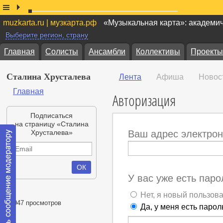
muzkarta.ru | музкарта.рф
«Музыкальная карта»: академи
Выберите регион, страну
Главная
Солисты
Ансамбли
Коллективы
Проекты
Сталина Хрусталева
Лента
Афиша
Новос
Главная
Авторизация
Подписаться
на страницу «Сталина
Хрусталева»
Ваш адрес электрон
У вас уже есть паро
Нет, я новый пользов
21947 просмотров
Да, у меня есть парол