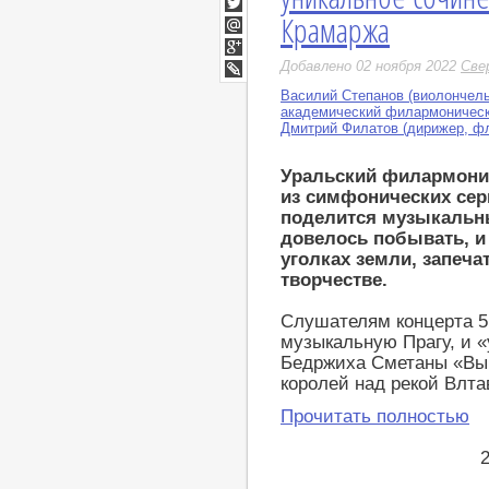
Крамаржа
Twitter
Мой
Мир
Google+
Добавлено 02 ноября 2022
Све
LiveJournal
Василий Степанов (виолончель
академический филармоническ
Дмитрий Филатов (дирижер, ф
Уральский филармонич
из симфонических сер
поделится музыкальны
довелось побывать, и
уголках земли, запеч
творчестве.
Слушателям концерта 5
музыкальную Прагу, и «
Бедржиха Сметаны «Вы
королей над рекой Влта
Прочитать полностью