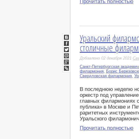
Прочитать полностью
Уральский филармо
ВКонтакте
столичные филар
Facebook
Twitter
Добавлено 02 декабря 2021
Св
Мой
Мир
Санкт-Петербургская академи
Google+
филармония
,
Борис Березовск
LiveJournal
Свердловская филармония
,
Ур
В последнюю неделю н
оркестр под управлени
главных филармониях с
публика» в Москве и Пе
раритетных инструмент
Уральского филармонич
Прочитать полностью