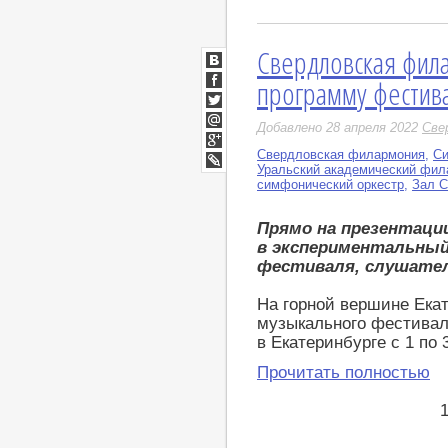
Свердловская фил
ВКонтакте
программу фестив
Facebook
Twitter
Добавлено 28 апреля 2022
Све
Мой
Мир
Свердловская филармония
,
Си
Google+
Уральский академический фил
LiveJournal
симфонический оркестр
,
Зал 
Прямо на презентаци
в экспериментальны
фестиваля, слушател
На горной вершине Ека
музыкального фестивал
в Екатеринбурге с 1 по 
Прочитать полностью