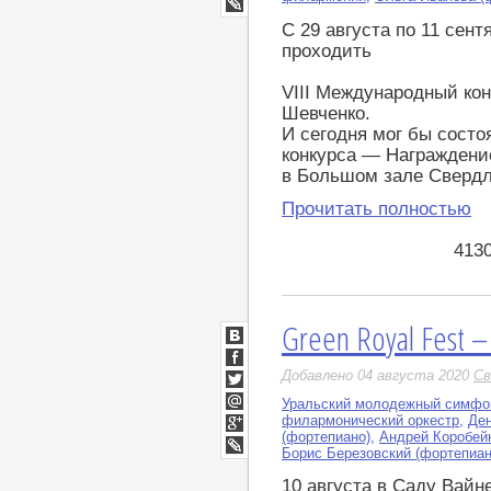
LiveJournal
С 29 августа по 11 сен
проходить
VIII Международный кон
Шевченко.
И сегодня мог бы состо
конкурса — Награждение
в Большом зале Свердл
Прочитать полностью
413
Green Royal Fest 
ВКонтакте
Facebook
Добавлено 04 августа 2020
Св
Twitter
Уральский молодежный симфон
Мой
филармонический оркестр
,
Ден
Мир
(фортепиано)
,
Андрей Коробей
Google+
Борис Березовский (фортепиан
LiveJournal
10 августа в Саду Вай