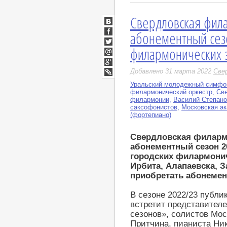
Свердловская фил
ВКонтакте
абонементный сез
Facebook
филармонических з
Twitter
Мой
Мир
Google+
Добавлено 31 марта 2022
Све
LiveJournal
Уральский молодежный симфон
филармонический оркестр
,
Св
филармонии
,
Василий Степано
саксофонистов
,
Московская а
(фортепиано)
Свердловская филарм
абонементный сезон 20
городских филармонич
Ирбита, Алапаевска, З
приобретать абонемент
В сезоне 2022/23 публи
встретит представител
сезонов», солистов Мо
Притчина, пианиста Ни