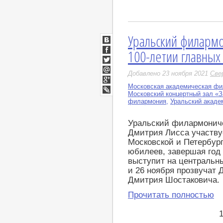
Уральский филармо
ВКонтакте
100-летии главны
Facebook
Twitter
Добавлено 23 ноября 2021
Све
Мой
Мир
Московская академическая ф
Google+
Московский концертный зал «
LiveJournal
филармония
,
Уральский акаде
Уральский филармониче
Дмитрия Лисса участву
Московской и Петербур
юбилеев, завершая год 
выступит на центральн
и 26 ноября прозвучат
Дмитрия Шостаковича.
Прочитать полностью