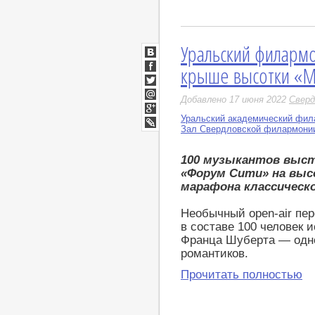
Уральский филармо
ВКонтакте
крыше высотки «М
Facebook
Twitter
Добавлено 17 июня 2022
Сверд
Мой
Мир
Уральский академический фил
Google+
Зал Свердловской филармони
LiveJournal
100 музыкантов выс
«Форум Сити» на выс
марафона классическ
Необычный open-air пе
в составе 100 человек
Франца Шуберта — одно
романтиков.
Прочитать полностью