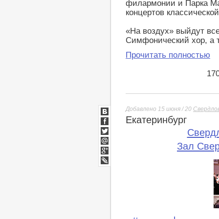
филармонии и Парка Ма
концертов классическо
«На воздух» выйдут вс
Симфонический хор, а 
Прочитать полностью
17
Добавлено 15 июня / 20
Свердло
Екатеринбург
ВКонтакте
Facebook
Сверд
Twitter
Зал Све
Мой
Мир
Google+
lj