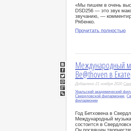
«Мы пишем в очень высо
DSD256 — это звук мак
звучанию, — комментир
Рябенко.
Прочитать полностью
Международный му
ВКонтакте
Be@thoven в Екат
Facebook
Twitter
Добавлено 21 ноября 2020
Све
Мой
Мир
Уральский академический фил
Google+
Свердловской филармонии
,
Св
LiveJournal
филармонии
Год Бетховена в Сверд
Международный музыка
состоится в Свердловск
Он посвящен творчеств