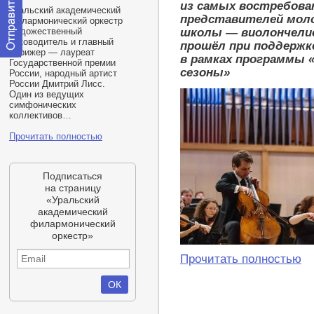
из самых востребов
Уральский академический
представителей моло
филармонический оркестр
школы — виолончелис
Художественный
руководитель и главный
прошёл при поддерж
дирижер — лауреат
в рамках программы 
Отправить
Государственной премии
сезоны»
сообщение
России, народный артист
модератору
России Дмитрий Лисс.
Один из ведущих
симфонических
коллективов…
Прочитать полностью
Подписаться
на страницу
«Уральский
академический
филармонический
оркестр»
Прочитать полностью