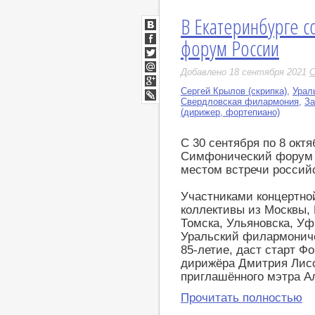
В Екатеринбурге с
ВКонтакте
форум России
Facebook
Twitter
Добавлено 18 сентября 2021
С
Мой
Мир
Сергей Крылов (скрипка)
,
Урал
Google+
Свердловская филармония
,
За
LiveJournal
(дирижер, фортепиано)
С 30 сентября по 8 октя
Симфонический форум Р
местом встречи российс
Участниками концертно
коллективы из Москвы, 
Томска, Ульяновска, У
Уральский филармониче
85-летие, даст старт Ф
дирижёра Дмитрия Лисс
приглашённого мэтра А
Прочитать полностью