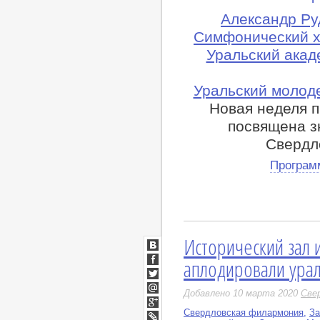
Александр Ру
Симфонический х
Уральский ака
Уральский молод
Новая неделя 
посвящена з
Свердл
Програм
Исторический зал 
ВКонтакте
аплодировали ура
Facebook
Twitter
Добавлено 10 марта 2020
Све
Мой
Мир
Свердловская филармония
,
За
Google+