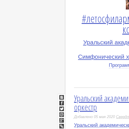
#летосфилар
к
Уральский ака
Симфонический х
Програм
Уральский академ
ВКонтакте
оркестр
Facebook
Twitter
Добавлено 05 мая 2020
Свердл
Мой
Мир
Уральский академическ
Google+