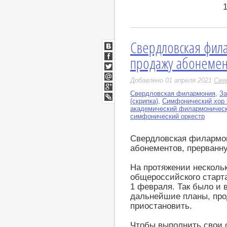
Свердловская фил
ВКонтакте
продажу абонемен
Facebook
Twitter
Добавлено 01 апреля 2021
Све
Мой
Мир
Свердловская филармония
,
За
Google+
(скрипка)
,
Симфонический хор
LiveJournal
академический филармоническ
симфонический оркестр
Свердловская филармон
абонементов, прерванн
На протяжении несколь
общероссийского старт
1 февраля. Так было и 
дальнейшие планы, пр
приостановить.
Чтобы выполнить свои 