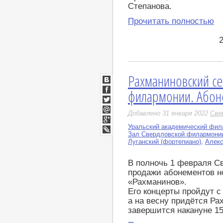
Степанова.
Прочитать полностью
Рахманиновский се
ВКонтакте
филармонии. Абон
Facebook
Twitter
Добавлено 31 января 2022
Све
Мой
Мир
Уральский академический фил
Google+
Зал Свердловской филармони
LiveJournal
Луганский (фортепиано)
,
Алекс
В полночь 1 февраля С
продажи абонементов н
«Рахманинов».
Его концерты пройдут с 
а на весну придётся Р
завершится накануне 15