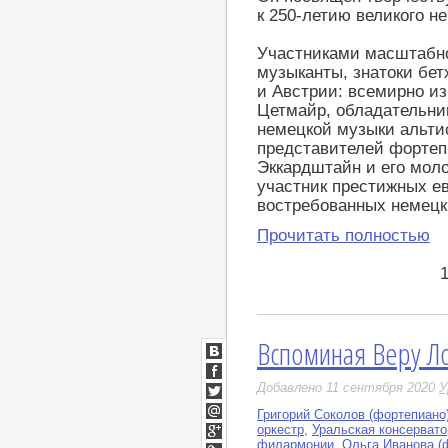
к 250-летию великого н
Участниками масштабно
музыканты, знатоки бет
и Австрии: всемирно и
Цетмайр, обладательни
немецкой музыки альти
представителей форте
Эккардштайн и его моло
участник престижных е
востребованных немецк
Прочитать полностью
Вспоминая Веру Л
ВКонтакте
Facebook
Добавлено 11 сентября 2020
У
Twitter
Григорий Соколов (фортепиано
Мой
оркестр
,
Уральская консервато
Мир
филармонии
,
Ольга Иванова (
Google+