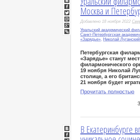
Уральский филармо
ВКонтакте
Москва и Петербу
Facebook
Twitter
Добавлено 18 ноября 2022
Све
Мой
Мир
Уральский академический фил
Google+
Санкт-Петербургская академи
LiveJournal
«Зарядье»
,
Николай Луганский
Петербургская филарм
«Зарядье» станут мес
филармонического орк
19 ноября Николай Лу
столице, а его брита
21 ноября будет играт
Прочитать полностью
В Екатеринбурге 
ВКонтакте
уникальное сочин
Facebook