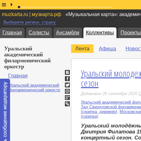
muzkarta.ru | музкарта.рф
«Музыкальная карта»: академи
Выберите регион, страну
Главная
Солисты
Ансамбли
Коллективы
Проекты
Уральский
Лента
Афиша
Новос
академический
филармонический
оркестр
Уральский молоде
Главная
ВКонтакте
сезон
Facebook
Twitter
Добавлено 26 сентября 2025
С
Мой
Мир
Уральский академический фил
Google+
Зал Свердловской филармони
LiveJournal
(скрипка, дирижер)
,
Московска
(скрипка)
Уральский молодёжны
Дмитрия Филатова 1
концертный сезон. С