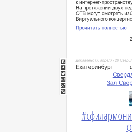
к интернет-пространст
На протяжении двух не
ОТВ могут смотреть из
Виртуального концертн
Прочитать полностью
Добавлено 06 апреля / 20
Свердл
Екатеринбург
ВКонтакте
Facebook
Сверд
Twitter
Зал Све
Мой
Мир
Google+
lj
#сфилармони
ф