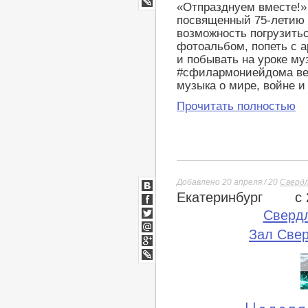
«Отпразднуем вместе!»
LiveJournal
посвященный 75-летию 
возможность погрузить
фотоальбом, попеть с 
и побывать на уроке му
#сфилармониейдома веч
музыка о мире, войне и
Прочитать полностью
Добавлено 20 апреля / 20
Свердл
Екатеринбург
с
ВКонтакте
Facebook
Сверд
Twitter
Зал Све
Мой
Мир
Google+
lj