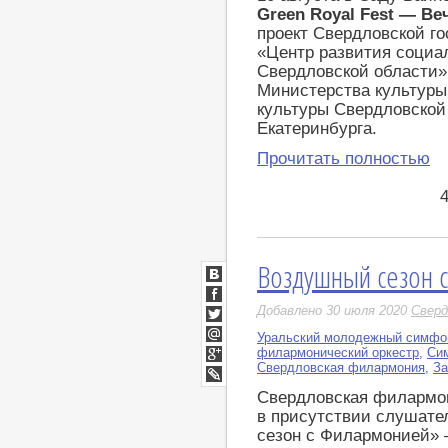
Green
Royal
Fest
— Веч
проект Свердловской г
«Центр развития социа
Свердловской области»
Министерства культуры
культуры Свердловской
Екатеринбурга.
Прочитать полностью
Воздушный сезон 
ВКонтакте
Facebook
Добавлено 30 июля 2020
Сверд
Twitter
Уральский молодежный симфон
Мой
филармонический оркестр
,
Си
Мир
Свердловская филармония
,
За
Google+
LiveJournal
Свердловская филармо
в присутствии слушател
сезон с Филармонией»