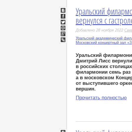
Уральский филарм
ВКонтакте
вернулся с гастро
Facebook
Twitter
Добавлено 28 ноября 2022
Све
Мой
Мир
Уральский академический фил
Google+
Московский концертный зал «
LiveJournal
Уральский филармонич
Дмитрий Лисс вернули
в российских столицах
филармонии семь раз 
а в московском Конце
от выступившего орке
вершин.
Прочитать полностью