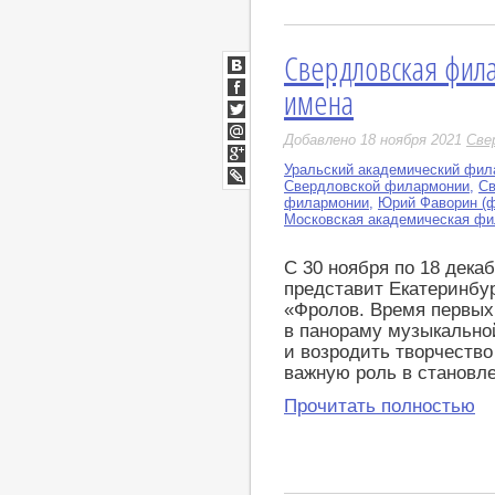
Свердловская фил
ВКонтакте
имена
Facebook
Twitter
Добавлено 18 ноября 2021
Све
Мой
Мир
Уральский академический фил
Google+
Свердловской филармонии
,
Св
LiveJournal
филармонии
,
Юрий Фаворин (ф
Московская академическая ф
С 30 ноября по 18 дек
представит Екатеринбур
«Фролов. Время первых 
в панораму музыкально
и возродить творчество
важную роль в становл
Прочитать полностью