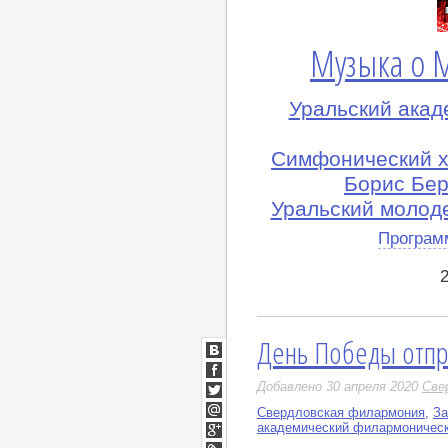
Музыка о 
Уральский ака
Симфонический х
Борис Бер
Уральский молод
Програм
День Победы отпр
ВКонтакте
Facebook
Добавлено 30 апреля 2020
Све
Twitter
Свердловская филармония
,
За
Мой
академический филармоническ
Мир
Google+