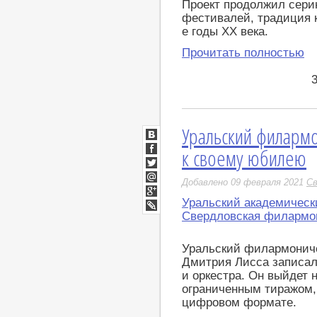
Проект продолжил сери
фестивалей, традиция 
е годы ХХ века.
Прочитать полностью
Уральский филармо
ВКонтакте
к своему юбилею
Facebook
Twitter
Добавлено 09 февраля 2021
Св
Мой
Мир
Уральский академическ
Google+
Свердловская филармо
LiveJournal
Уральский филармониче
Дмитрия Лисса записа
и оркестра. Он выйдет 
ограниченным тиражом,
цифровом формате.