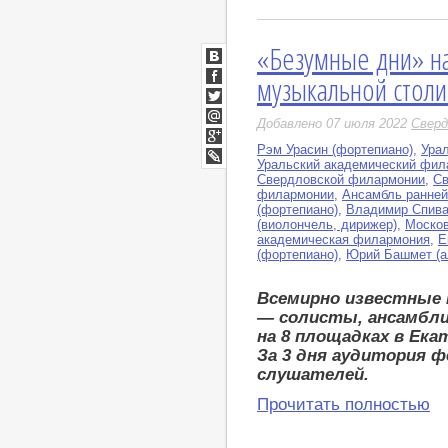
«Безумные дни» на
ВКонтакте
музыкальной столи
Facebook
Twitter
Добавлено 07 июля 2022
Сверд
Мой
Мир
Рэм Урасин (фортепиано)
,
Ура
Google+
Уральский академический фил
LiveJournal
Свердловской филармонии
,
Св
филармонии
,
Ансамбль ранней
(фортепиано)
,
Владимир Спивак
(виолончель, дирижер)
,
Моско
академическая филармония
,
Е
(фортепиано)
,
Юрий Башмет (а
Все
мирно известные
— солисты, ансамбл
на 8 площадках в Ека
За 3 дня аудитория 
слушателей.
Прочитать полностью