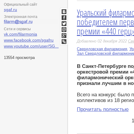
Официальный сайт
Уральский филармо
sgaf.ru
ВКонтакте
Электронная почта
победителем перв
Facebook
премии «440 герц
Twitter
Сети и сервисы
vk.com/filarmonia
Мой
Мир
www.facebook.com/sgafru
Google+
Добавлено 02 декабря 2022
Св
www.youtube.com/user/SG...
LiveJournal
Свердловская филармония
,
Ур
Зал Свердловской филармони
13554 просмотра
В Санкт-Петербурге п
оркестровой премии «4
филармонический орк
признали лучшим в н
Всего на конкурс было 
коллективов из 18 реги
Прочитать полностью