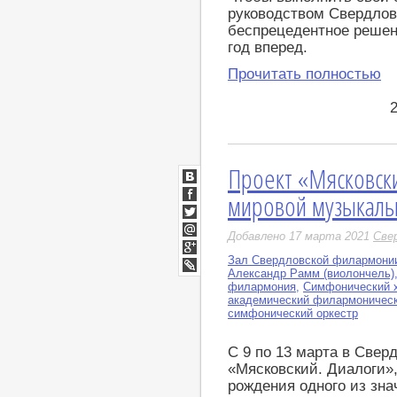
руководством Свердло
беспрецедентное решени
год вперед.
Прочитать полностью
Проект «Мясковски
ВКонтакте
мировой музыкаль
Facebook
Twitter
Добавлено 17 марта 2021
Све
Мой
Мир
Зал Свердловской филармони
Google+
Александр Рамм (виолончель)
LiveJournal
филармония
,
Симфонический 
академический филармоническ
симфонический оркестр
С 9 по 13 марта в Све
«Мясковский. Диалоги»,
рождения одного из зна