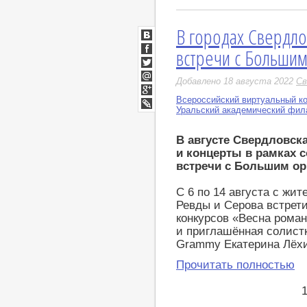
В городах Свердло
ВКонтакте
встречи с Больши
Facebook
Twitter
Добавлено 18 августа 2022
Св
Мой
Мир
Всероссийский виртуальный к
Google+
Уральский академический фил
LiveJournal
В августе Свердловск
и концерты в рамках 
встречи с Большим ор
С 6 по 14 августа с жи
Ревды и Серова встрет
конкурсов «Весна рома
и приглашённая солист
Grammy Екатерина Лёхи
Прочитать полностью