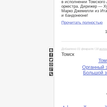
в исполнении Томского
оркестра. Дирижер — Х
Марко Джемелли из Ита
и бандонеоне!
Прочитать полностью
Добавлено 01 февраля / 18
воло
Томск
ВКонтакте
Facebook
Том
Twitter
Органный 
Мой
Мир
Большой з
Google+
lj