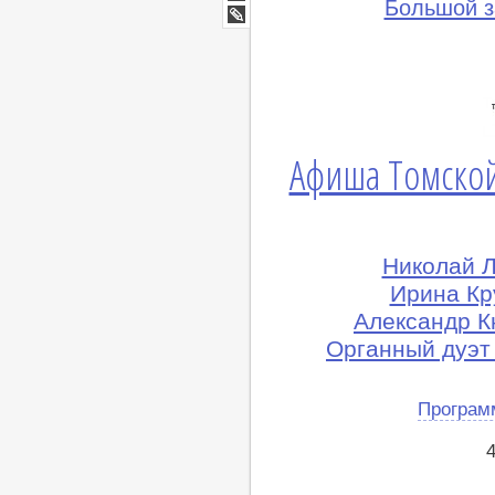
Мир
Большой з
Google+
lj
Афиша Томской
Николай Л
Ирина Кр
Александр Кн
Органный дуэт
Програм