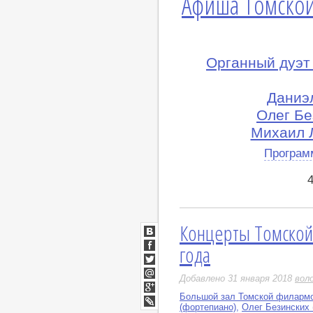
Афиша Томской
Органный дуэт
Даниэл
Олег Бе
Михаил 
Програм
Концерты Томской
ВКонтакте
года
Facebook
Twitter
Добавлено 31 января 2018
вол
Мой
Мир
Большой зал Томской филарм
Google+
(фортепиано)
,
Олег Безинских 
LiveJournal