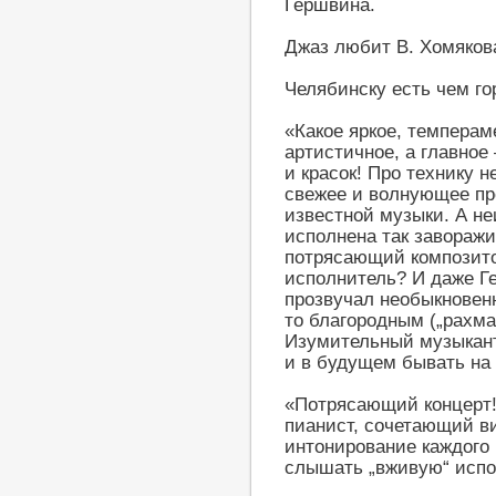
Гершвина.
Джаз любит В. Хoмякова 
Челябинску есть чем го
«Какое яркое, темперам
артистичное, а главное
и красок! Про технику 
свежее и волнующее пр
известной музыки. А н
исполнена так заворажи
потрясающий композито
исполнитель? И даже Г
прозвучал необыкновен
то благородным („рахм
Изумительный музыкант
и в будущем бывать на 
«Потрясающий концерт!
пианист, сочетающий в
интонирование каждого 
слышать „вживую“ испо