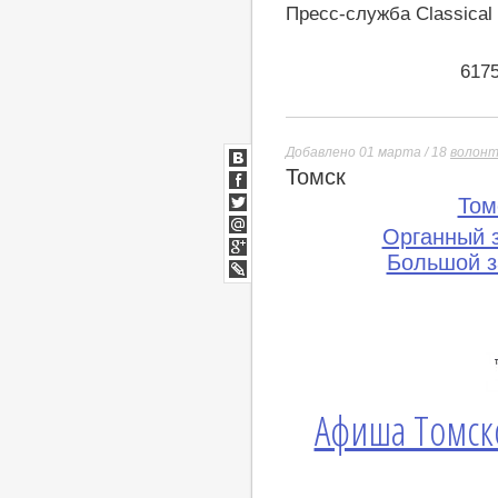
Пресс-служба Classical 
617
Добавлено 01 марта / 18
волон
Томск
ВКонтакте
Facebook
Том
Twitter
Органный 
Мой
Мир
Большой з
Google+
lj
Афиша Томск