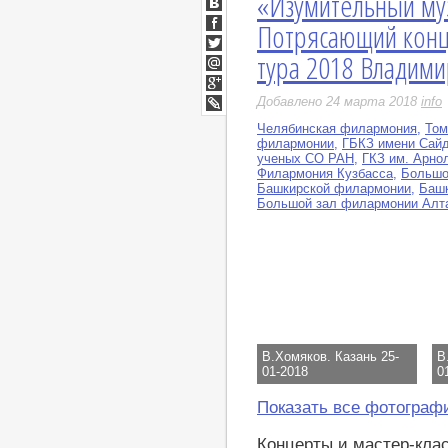
«Изумительный муз
ВКонтакте
Потрясающий конце
Facebook
тура 2018 Владими
Twitter
Мой
Мир
Google+
Добавлено 24 марта 2018
info
LiveJournal
Челябинская филармония
,
Том
филармонии
,
ГБКЗ имени Сай
ученых СО РАН
,
ГКЗ им. Арно
Филармония Кузбасса
,
Большо
Башкирской филармонии
,
Баш
Большой зал филармонии Алта
В.Хомяков. Казань 25-
В
01-2018
0
Показать все фотограф
Концерты и мастер-кла