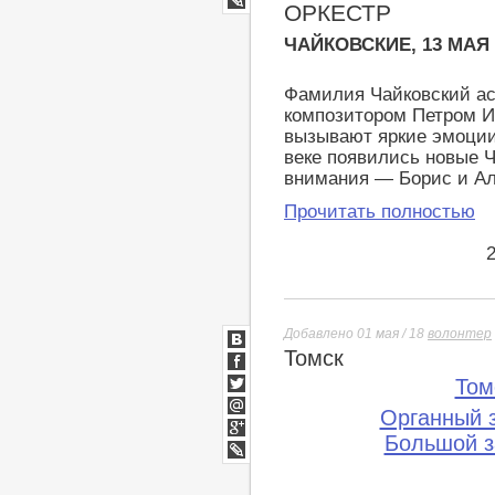
ОРКЕСТР
LiveJournal
ЧАЙКОВСКИЕ, 13 МАЯ
Фамилия Чайковский ас
композитором Петром И
вызывают яркие эмоции 
веке появились новые Ч
внимания — Борис и Ал
Прочитать полностью
Добавлено 01 мая / 18
волонтер
Томск
ВКонтакте
Facebook
Том
Twitter
Органный 
Мой
Мир
Большой з
Google+
lj