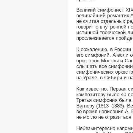
Великий симфонист XIX 
величайший романтик А
не считая отдельных ре
говорит о внутренней п
истинной творческой ли
прослеживается пройде
К сожалению, в России 
его симфоний. А если о
оркестров Москвы и Сан
слышать все симфонии 
симфонических оркестр
на Урале, в Сибири и 
Как известно, Первая с
композитору было 40 ле
Третья симфония была 
Вагнеру (1813−1883). В
во время написания А.
не могло не отразитьс
Небезынтересно напомн