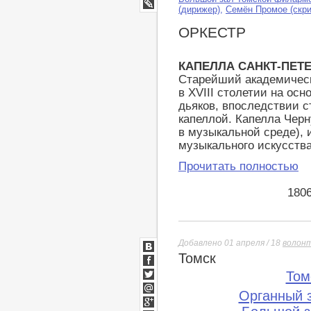
Google+
(дирижер)
,
Семён Промое (скри
LiveJournal
ОРКЕСТР
КАПЕЛЛА САНКТ-ПЕТЕ
Старейший академическ
в XVIII столетии на ос
дьяков, впоследствии 
капеллой. Капелла Черн
в музыкальной среде),
музыкального искусств
Прочитать полностью
180
Добавлено 01 апреля / 18
волон
Томск
ВКонтакте
Facebook
Том
Twitter
Органный 
Мой
Мир