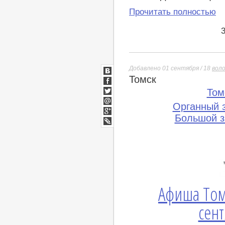
Прочитать полностью
Добавлено 01 сентября / 18
вол
Томск
ВКонтакте
Facebook
Том
Twitter
Органный 
Мой
Мир
Большой з
Google+
lj
Афиша Том
сент