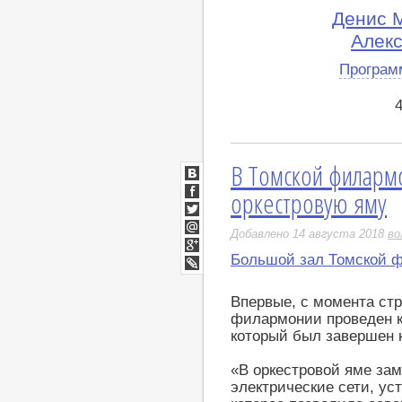
Денис 
Алекс
Програм
В Томской филарм
ВКонтакте
оркестровую яму
Facebook
Twitter
Добавлено 14 августа 2018
во
Мой
Мир
Большой зал Томской 
Google+
LiveJournal
Впервые, с момента стр
филармонии проведен к
который был завершен к
«В оркестровой яме за
электрические сети, ус