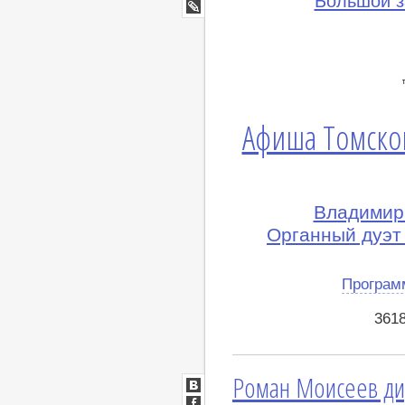
Большой з
Google+
lj
Афиша Томско
Владимир
Органный дуэт
Програм
361
Роман Моисеев д
ВКонтакте