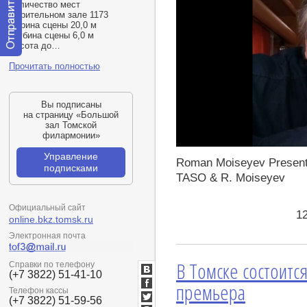
Количество мест
в зрительном зале 1173
ширина сцены 20,0 м
глубина сцены 6,0 м
высота до…
Отправить
Прочитать полностью
сообщение
модератору
Вы подписаны
на страницу «Большой
зал Томской
филармонии»
https://youtu.be/7Lz7e7Ce7-s
Управление
Roman Moiseyev Presenta
подписками
TASO & R. Moiseyev
Официальный сайт
1
online.bkz.tomsk.ru
Электронная почта
В Томске состоитс
Справки по телефону
(+7 3822) 51-41-10
ВКонтакте
премьера
Телефон кассы
Facebook
(+7 3822) 51-59-56