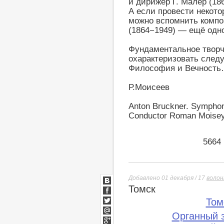
и дирижёр Г. Малер (18
А если провести некото
можно вспомнить компо
(1864−1949) — ещё одн
Фундаментальное творч
охарактеризовать след
Философия и Вечност
Р.Моисеев
Anton Bruckner. Symphon
Conductor Roman Moisey
5664
Добавлено 01 декабря / 17
воло
Томск
ВКонтакте
Facebook
Том
Twitter
Органный 
Мой