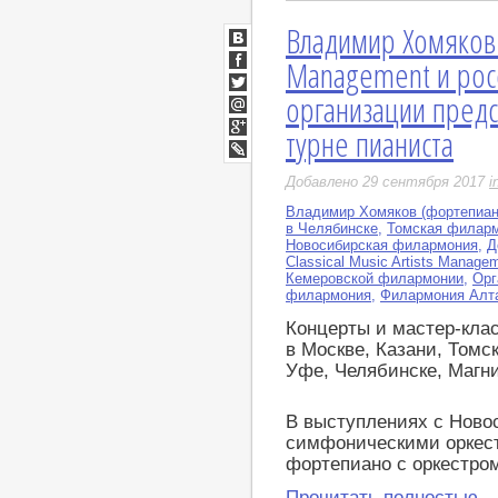
Владимир Хомяков. C
ВКонтакте
Management и рос
Facebook
организации пред
Twitter
Мой
турне пианиста
Мир
Google+
LiveJournal
Добавлено 29 сентября 2017
i
Владимир Хомяков (фортепиан
в Челябинске
,
Томская филар
Новосибирская филармония
,
Д
Classical Music Artists Manage
Кемеровской филармонии
,
Орг
филармония
,
Филармония Алта
Концерты и мастер-кла
в Москве, Казани, Томс
Уфе, Челябинске, Магни
В выступлениях с Ново
симфоническими оркест
фортепиано с оркестро
Прочитать полностью