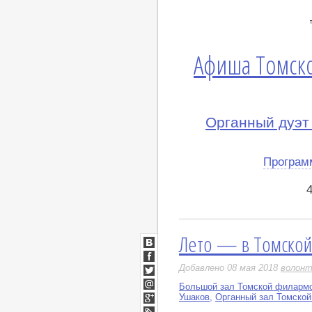
Афиша Томск
Органный дуэт
Програм
Лето — в Томско
ВКонтакте
Facebook
Добавлено 08 мая 2018
волонт
Twitter
Большой зал Томской филарм
Мой
Ушаков
,
Органный зал Томско
Мир
Google+