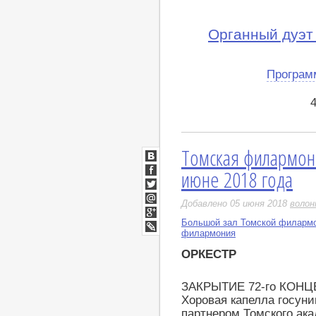
Органный дуэт
Програм
Томская филармон
ВКонтакте
июне 2018 года
Facebook
Twitter
Добавлено 05 июня 2018
воло
Мой
Мир
Большой зал Томской филарм
Google+
филармония
LiveJournal
ОРКЕСТР
ЗАКРЫТИЕ 72-го КОН
Хоровая капелла госун
партнером Томского ак