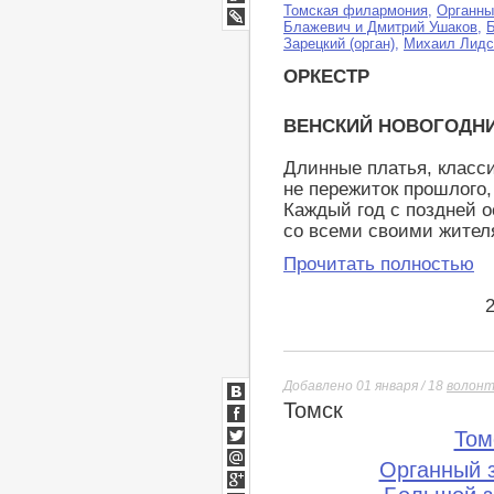
Мир
Томская филармония
,
Органны
Google+
Блажевич и Дмитрий Ушаков
,
LiveJournal
Зарецкий (орган)
,
Михаил Лидс
ОРКЕСТР
ВЕНСКИЙ НОВОГОДНИЙ
Длинные платья, класси
не пережиток прошлого,
Каждый год с поздней о
со всеми своими жител
Прочитать полностью
Добавлено 01 января / 18
волон
Томск
ВКонтакте
Facebook
Том
Twitter
Органный 
Мой
Мир