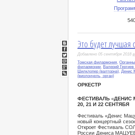
Програм
54
Это будет лучшая 
ВКонтакте
Facebook
Добавлено 05 сентября 2018
в
Twitter
Томская филармония
,
Органны
Мой
филармонии
,
Валерий Гергиев
Мир
Шилклопер (валторна)
,
Денис 
Google+
(виолончель, орган)
LiveJournal
ОРКЕСТР
ФЕСТИВАЛЬ
«
ДЕНИС 
20, 21 И 22 СЕНТЯБЯ
Фестиваль «Денис Мацу
новый концертный сезо
Откроет Фестиваль СО
России Дениса МАЦУЕ