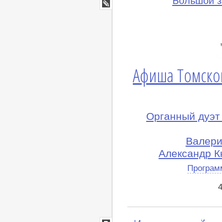
Большой з
Google+
lj
Афиша Томско
Органный дуэт
Валери
Александр Кн
Програм