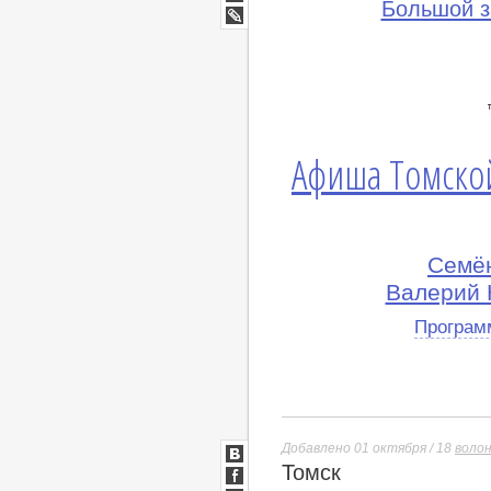
Мир
Большой з
Google+
lj
Афиша Томско
Семён
Валерий 
Програм
Добавлено 01 октября / 18
воло
Томск
ВКонтакте