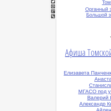
Facebook
Том
Twitter
Органный 
Мой
Мир
Большой з
Google+
lj
Афиша Томской
Елизавета Панченк
Анаста
Станисл
МГАСО под у
Валерий 
Александр Кн
Айлен