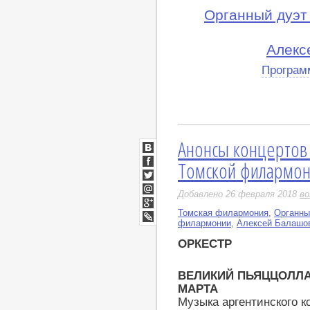
Органный дуэт
Алекс
Програм
Анонсы концертов
ВКонтакте
Томской филармони
Facebook
Twitter
Добавлено 26 февраля 2018
во
Мой
Мир
Томская филармония
,
Органны
Google+
филармонии
,
Алексей Балашов
LiveJournal
ОРКЕСТР
ВЕЛИКИЙ ПЬЯЦЦОЛЛА.
МАРТА
Музыка аргентинского