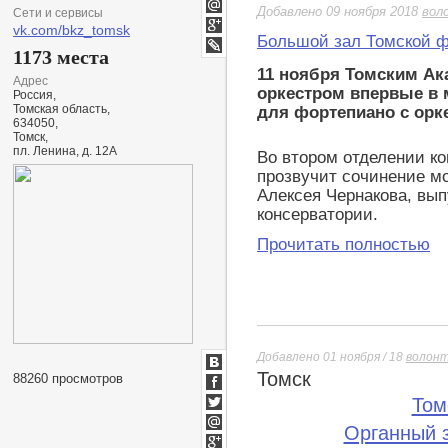
Twitter
Добавлено 09 ноября 2018
вол
Сети и сервисы
Мой
vk.com/bkz_tomsk
Мир
Большой зал Томской 
Google+
1173 места
LiveJournal
11 ноября Томским А
Адрес
оркестром впервые в 
Россия,
Томская область,
для фортепиано с орк
634050,
Томск,
пл. Ленина, д. 12А
Во втором отделении к
прозвучит сочинение мо
Алексея Чернакова, вып
консерватории.
Прочитать полностью
Добавлено 01 ноября / 18
волон
Томск
ВКонтакте
88260 просмотров
Facebook
Том
Twitter
Органный 
Мой