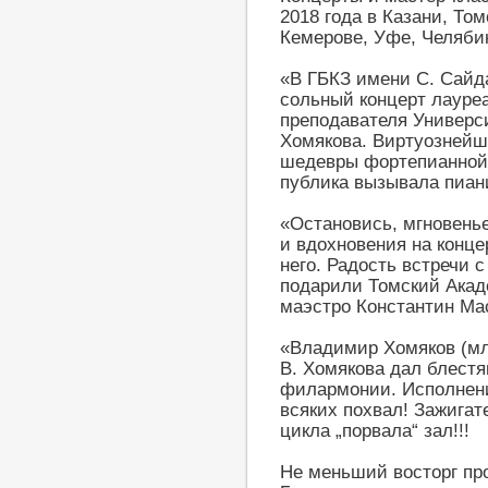
2018 года в Казани, То
Кемерове, Уфе, Челябин
«В ГБКЗ имени С. Сай
сольный концерт лауре
преподавателя Универ
Хомякова. Виртуознейш
шедевры фортепианной 
публика вызывала пиан
«Остановись, мгновенье
и вдохновения на конце
него. Радость встречи
подарили Томский Акад
маэстро Константин Ма
«Владимир Хомяков (мл
В. Хомякова дал блестя
филармонии. Исполнени
всяких похвал! Зажигат
цикла „порвала“ зал!!!
Не меньший восторг про