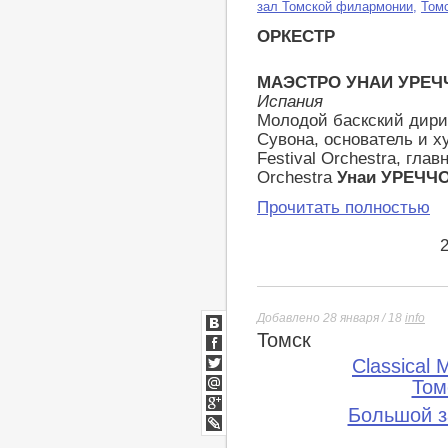
зал Томской филармонии
,
Том
ОРКЕСТР
МАЭСТРО УНАИ УРЕЧЧ
Испания
Молодой баскский дири
Сувона, основатель и 
Festival Orchestra, гла
Orchestra
Унаи УРЕЧЧ
Прочитать полностью
Добавлено 28 января / 18
info
Томск
ВКонтакте
Facebook
Classical 
Twitter
Том
Мой
Большой з
Мир
Google+
lj