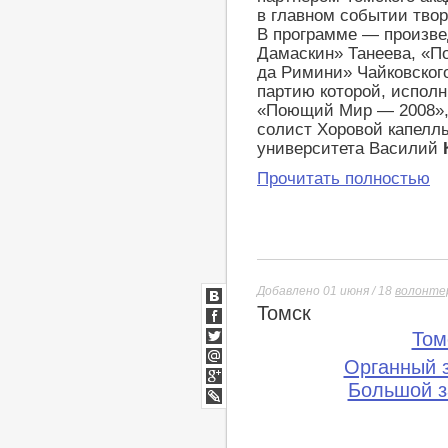
в главном событии творч
В программе — произве
Дамаскин» Танеева, «П
да Римини» Чайковског
партию которой, исполн
«Поющий Мир — 2008»,
солист Хоровой капеллы
университета Василий
Прочитать полностью
Добавлено 01 июня / 18
волонте
Томск
ВКонтакте
Facebook
Том
Twitter
Органный 
Мой
Мир
Большой з
Google+
lj