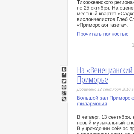
Тихоокеанского региона
по 25 октября. На сце
местный квартет «Садко
виолончелистов Глеб Ст
«Приморская газета».
Прочитать полностью
На «Венецианский 
ВКонтакте
Приморье
Facebook
Twitter
Добавлено 12 сентября 2018
в
Мой
Мир
Большой зал Приморск
Google+
филармония
LiveJournal
В четверг, 13 сентября
новый музыкальный спе
В учреждении сейчас п