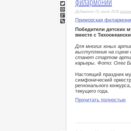
филармонии
Facebook
Twitter
Добавлено 01 июня 2018
воло
Мой
Мир
Приморская филармон
Google+
LiveJournal
Победители детских 
вместе с Тихоокеанск
Для многих юных арти
выступление на сцене
станет стартом арти
карьеры. Фото: Олег 
Настоящий праздник му
симфонический оркест
регионального конкурса
текущего года.
Прочитать полностью