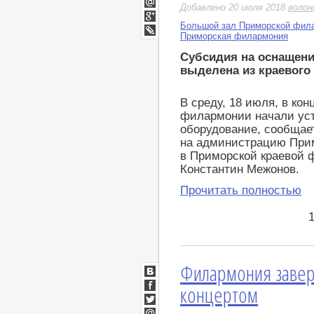
Добавлено 20 июля 2018
воло
Мой
Мир
Большой зал Приморской фил
Google+
Приморская филармония
LiveJournal
Субсидия на оснащен
выделена из краевого
В среду, 18 июля, в ко
филармонии начали уст
оборудование, сообща
на администрацию Прим
в Приморской краевой 
Константин Межонов.
Прочитать полностью
Филармония заверш
ВКонтакте
концертом
Facebook
Twitter