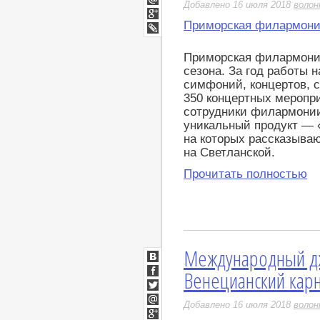
Добавлено 16 июля 2018
воло
Мой
Мир
Приморская филармон
Google+
LiveJournal
Приморская филармония
сезона. За год работы
симфоний, концертов, с
350 концертных меропри
сотрудники филармони
уникальный продукт — 
на которых рассказыва
на Светланской.
Прочитать полностью
Международный дж
ВКонтакте
Венецианский карн
Facebook
Twitter
Добавлено 16 июля 2018
воло
Мой