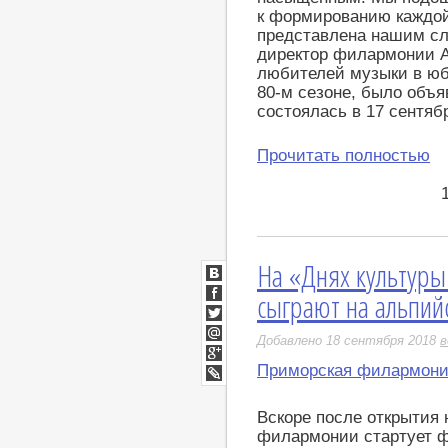
к формированию каждой
представлена нашим с
директор филармонии А
любителей музыки в ю
80-м сезоне, было объя
состоялась в 17 сентяб
Прочитать полностью
На «Днях культуры
ВКонтакте
сыграют на альпий
Facebook
Twitter
Добавлено 18 сентября 2018
в
Мой
Мир
Приморская филармон
Google+
LiveJournal
Вскоре после открытия 
филармонии стартует ф