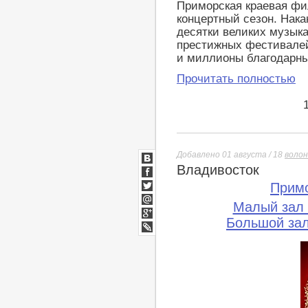
Приморская краевая фил
концертный сезон. Нака
десятки великих музыка
престижных фестивалей
и миллионы благодарны
Прочитать полностью
Добавлено 01 августа / 18
воло
Владивосток
ВКонтакте
Facebook
Прим
Twitter
Малый зал
Мой
Мир
Большой за
Google+
lj