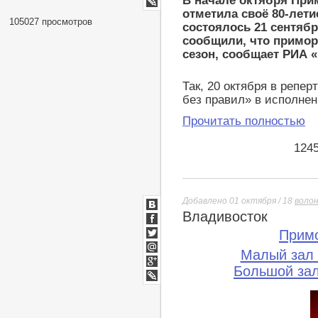
В начале октября При
LiveJournal
отметила своё 80-лети
105027 просмотров
состоялось 21 сентяб
сообщили, что примо
сезон, сообщает РИА 
Так, 20 октября в репе
без правил» в исполнен
Прочитать полностью
124
Добавлено 01 октября / 18
воло
Владивосток
ВКонтакте
Facebook
Прим
Twitter
Малый зал
Мой
Мир
Большой за
Google+
lj