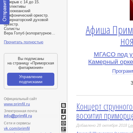
перерыв с 14 до 15.
Коллективы
Тихоокеанский
симфонический оркестр.
Губернаторский духовой
оркестр.
Афиша Прим
Отправить
Солисты
сообщение
Вера Голуб
(
колоратурное…
модератору
ноя
Прочитать полностью
МГАСО под у
Вы подписаны
Камерный орке
на страницу «Приморская
филармония»
Програм
Управление
подписками
Официальный сайт
Концерт струнного
www.primfil.ru
ВКонтакте
Электронная почта
восхитил приморц
Facebook
Twitter
Сети и сервисы
Добавлено 28 октября 2018
Le
Мой
vk.com/primfil
Мир