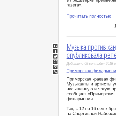
в преддверии премьеры
газета».
Прочитать полностью
Музыка против ха
ВКонтакте
опубликовала репе
Facebook
Twitter
Добавлено 08 сентября 2018
в
Мой
Мир
Приморская филармон
Google+
LiveJournal
Приморская краевая фи
Музыканты и артисты у
насыщенную и яркую пр
сообщает «Приморская 
филармонии.
Так, с 12 по 16 сентябр
на Спортивной Набереж