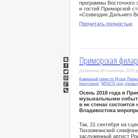
программы Восточного 
и гостей Приморской с
«Созвездие Дальнего В
Прочитать полностью
Приморская филар
ВКонтакте
Facebook
Добавлено 04 сентября 2018
в
Twitter
Камерный оркестр Игоря Лерм
Мой
(валторна)
,
МГАСО под управл
Мир
Google+
Осень 2018 года в Пр
LiveJournal
музыкальными событи
в ее стенах состоится
Владивостока меропр
Так, 21 сентября на с
Тихоокеанский симфони
заслуженный артист Ро