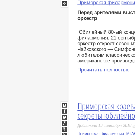
Мир
Приморская филармон
Google+
LiveJournal
Перед зрителями выст
оркестр
Юбилейный 80-ый конце
филармония. 21 сентяб
оркестр откроет сезон
Чайковского — Симфони
любителям классическо
американское произвед
Прочитать полностью
Приморская краев
ВКонтакте
секреты юбилейног
Facebook
Twitter
Добавлено 19 сентября 2018
в
Мой
Мир
Приморская филармония
,
МГАС
Google+