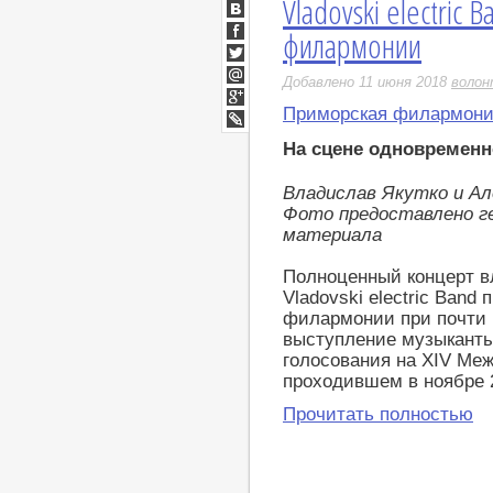
Vladovski electric
ВКонтакте
филармонии
Facebook
Twitter
Добавлено 11 июня 2018
волон
Мой
Мир
Приморская филармон
Google+
LiveJournal
На сцене одновременн
Владислав Якутко и Ал
Фото предоставлено г
материала
Полноценный концерт в
Vladovski electric Band
филармонии при почти 
выступление музыканты
голосования на XIV Ме
проходившем в ноябре 2
Прочитать полностью