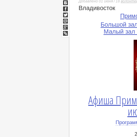
Добавлено 01 июня / 18
волонте
Владивосток
ВКонтакте
Facebook
Прим
Twitter
Большой за
Мой
Мир
Малый зал
Google+
lj
Афиша Прим
ию
Програм