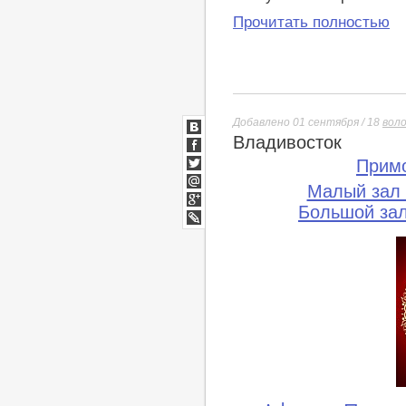
Прочитать полностью
Добавлено 01 сентября / 18
вол
Владивосток
ВКонтакте
Facebook
Прим
Twitter
Малый зал
Мой
Мир
Большой за
Google+
lj