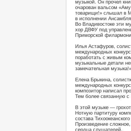
музыкой. Он прочел кни
очарован вальсом «Аму
товарищи!» слышал в М
в исполнении Ансамбля
Во Владивостоке эти м
хор ДВФУ под управлен
Приморской филармони
Илья Астафуров, солис
международных конкурс
поработать с живым ко
музыкальные детали неп
замечательная музыка!
Елена Брыкина, солист
международных конкурсо
композитор написал пр
Тем более связанную с 
В этой музыке — грохот
Нотную партитуру комп
состава Тихоокеанского
Произведение сложное, 
сердца слушателей.