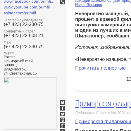
Аркадий Шилклопер (валторна
Google+
www.facebook.com/primfi...
Игоря Лермана
LiveJournal
www.youtube.com/primfil
twitter.com/primfil
Невероятно изящный, 
прошел в краевой фил
Телефон руководителя
выступил камерный с
(+7 423) 22-230-75
и один из лучших в м
Концертный отдел
Шилклопер, сообщает 
(+7 423) 22-608-21
Факс
(+7 423) 22-230-75
Источник изображения:
Адрес
Россия,
«Невероятно изящное, т
Приморский край,
690091,
Прочитать полностью
Владивосток,
ул. Светланская, 15
1
Приморская филар
ВКонтакте
Facebook
Добавлено 19 октября 2018
во
Twitter
Приморская филармон
Мой
Мир
Google+