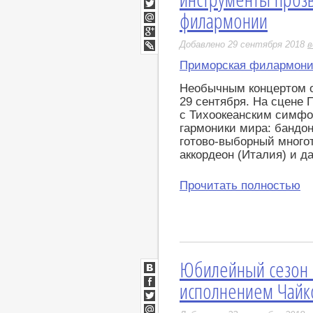
Facebook
филармонии
Twitter
Мой
Мир
Google+
Добавлено 29 сентября 2018
в
LiveJournal
Приморская филармон
Необычным концертом о
29 сентября. На сцене
с Тихоокеанским симфо
гармоники мира: бандон
готово-выборный много
аккордеон (Италия) и д
Прочитать полностью
Юбилейный сезон
ВКонтакте
исполнением Чайк
Facebook
Twitter