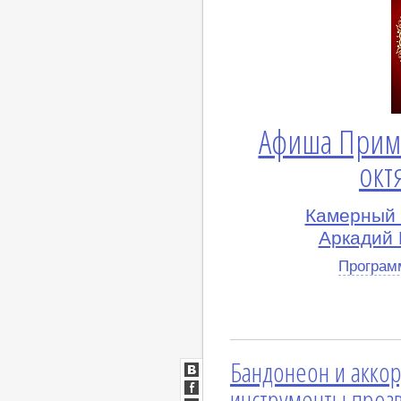
Афиша Прим
окт
Камерный 
Аркадий 
Програм
Бандонеон и акко
ВКонтакте
инструменты проз