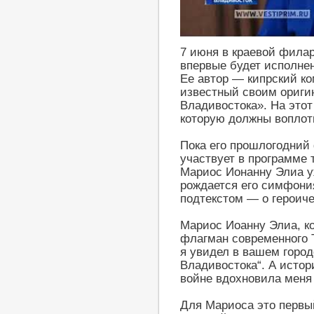
http://youtu.be/nAanFl3i0fw
7 июня в краевой фила
впервые будет исполне
Ее автор — кипрский к
известный своим ориги
Владивостока». На это
которую должны воплот
Пока его прошлогодний
участвует в программе 
Мариос Ионанну Элиа у
рождается его симфони
подтекстом — о героиче
Мариос Иоанну Элиа, ко
флагман современного 
я увидел в вашем город
Владивостока“. А истор
войне вдохновила меня
Для Мариоса это первы