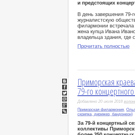
и предстоящих конце
В день завершения 79-
журналистскую обществ
филармонии встречала
жена купца Ивана Ивано
владельца здания, где
Прочитать полностью
Приморская краев
ВКонтакте
79-го концертного
Facebook
Twitter
Добавлено 20 июля 2018
воло
Мой
Мир
Приморская филармония
,
Ольг
Google+
скрипка, дирижер, бандонеон)
LiveJournal
За 79-й концертный се
коллективы Приморск
более 350 концертных