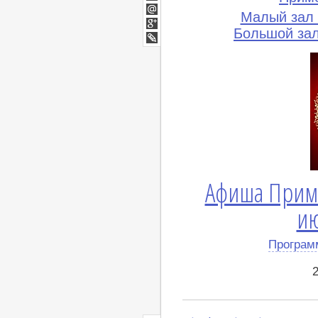
Twitter
Малый зал
Мой
Мир
Большой за
Google+
lj
Афиша Прим
ию
Програм