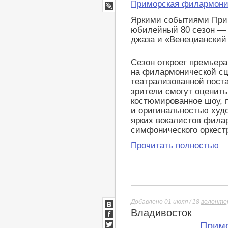
Мир
Приморская филармон
Google+
LiveJournal
Яркими событиями При
юбилейный 80 сезон — 
джаза и «Венецианский
Сезон откроет премьера
на филармонической сц
театрализованной пост
зрители смогут оценить
костюмированное шоу, 
и оригинальностью худ
ярких вокалистов фила
симфонического оркест
Прочитать полностью
Добавлено 01 июля / 18
волонте
Владивосток
ВКонтакте
Facebook
Прим