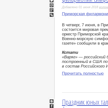
Twitter
Добавлено 01 июня 2018
воло
Мой
Мир
Приморская филармон
Google+
LiveJournal
В четверг, 7 июня, в П
состоится мировая пре
оркестр Приморской кр
Военно-морскую симфо
газете» сообщили в кр
Кстати
«Варяг» — российский б
построенный в США по
в состав Российского
Прочитать полностью
Праздник юных та
ВКонтакте