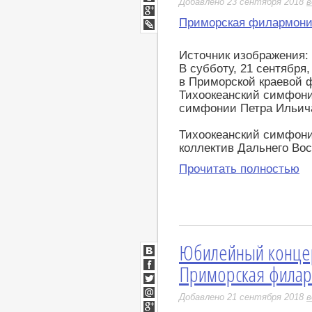
Добавлено 23 сентября 2018
в
Мой
Мир
Приморская филармон
Google+
LiveJournal
Источник изображения:
В субботу, 21 сентября
в Приморской краевой 
Тихоокеанский симфони
симфонии Петра Ильича
Тихоокеанский симфони
коллектив Дальнего Вос
Прочитать полностью
Юбилейный концер
ВКонтакте
Приморская фила
Facebook
Twitter
Добавлено 21 сентября 2018
в
Мой