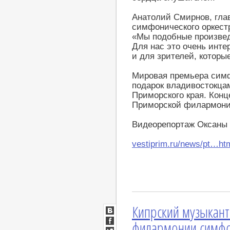
Анатолий Смирнов, гла
симфонического оркест
«Мы подобные произвед
Для нас это очень инте
и для зрителей, которы
Мировая премьера симф
подарок владивостокцам
Приморского края. Кон
Приморской филармони
Видеорепортаж Оксаны
vestiprim.ru/news/pt…ht
Кипрский музыкант
ВКонтакте
филармонии симф
Facebook