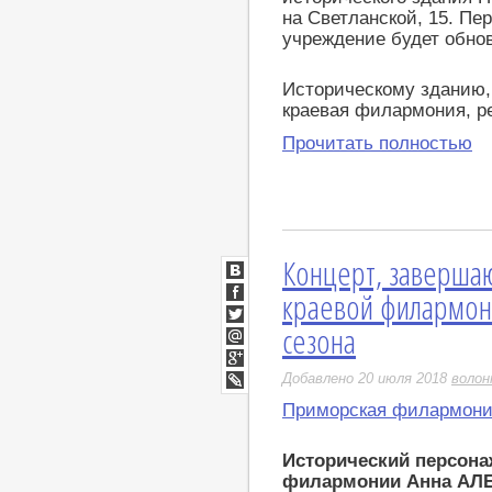
на Светланской, 15. П
учреждение будет обнов
Историческому зданию,
краевая филармония, р
Прочитать полностью
Концерт, заверша
ВКонтакте
краевой филармон
Facebook
сезона
Twitter
Мой
Мир
Google+
Добавлено 20 июля 2018
воло
LiveJournal
Приморская филармон
Исторический персон
филармонии Анна АЛЕ