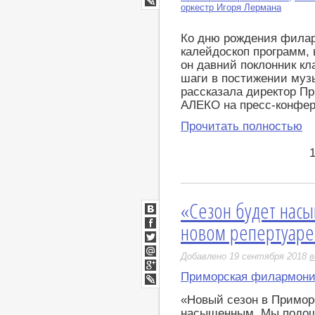
оркестр Игоря Лермана
LiveJournal
Ко дню рождения филар
калейдоскоп программ, 
он давний поклонник к
шаги в постижении музы
рассказала директор П
АЛЕКО на пресс-конфер
Прочитать полностью
«Сезон будет нас
ВКонтакте
новом репертуаре
Facebook
Twitter
Добавлено 19 сентября 2018
в
Мой
Мир
Приморская филармон
Google+
LiveJournal
«Новый сезон в Примор
насыщенным. Мы подошл