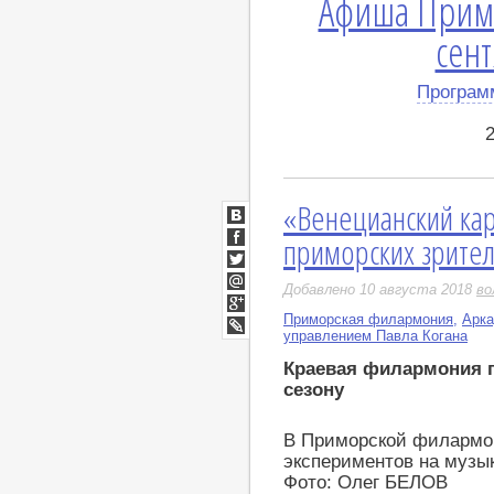
Афиша Прим
сент
Програм
«Венецианский ка
ВКонтакте
приморских зрите
Facebook
Twitter
Добавлено 10 августа 2018
во
Мой
Мир
Приморская филармония
,
Арка
Google+
управлением Павла Когана
LiveJournal
Краевая филармония 
сезону
В Приморской филармон
экспериментов на музык
Фото: Олег БЕЛОВ