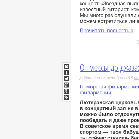
концерт «Звёздная пыл
известный гитарист, ко
Мы много раз слушали е
можем встретиться лич
Прочитать полностью
От мессы до джаза:
ВКонтакте
Facebook
Добавлено 25 октября 2018
во
Twitter
Поморская филармония
Мой
филармонии
Мир
Google+
Лютеранская церковь 
LiveJournal
в концертный зал не 
можно было отдохнуть
пообедать и даже про
В советское время се
спортом — твоя бабуш
ты сейчас стучишь ба