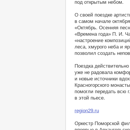
под открытым небом.
О своей поездке артис
в самом начале октябр
«Октябрь. Осенняя песн
«Времена года» П. И. Ч
«настроение композиций
леса, хмурого неба и я
позволил создать непо
Поездка действительно
уже не радовала комфор
и новые источники вдох
Красногорского монасты
помогли передать всю 
в этой пьесе.
region29.ru
Оркестр Поморской фи
впервые в Архангельско