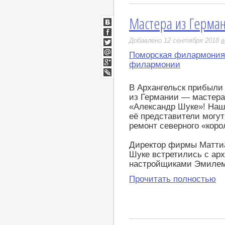
Мастера из Герман
ВКонтакте
Facebook
Добавлено 12 сентября 2018
в
Twitter
Поморская филармония
Мой
филармонии
Мир
Google+
LiveJournal
В Архангельск прибыли
из Германии — мастера
«Александр Шуке»! Наш
её представители могу
ремонт северного «кор
Директор фирмы Маттиа
Шуке встретились с ар
настройщиками Эмилем
Прочитать полностью