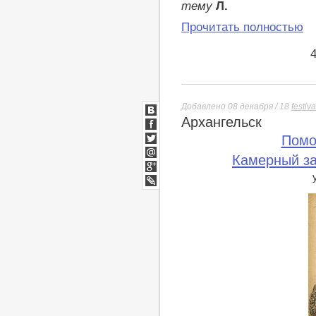
тему
Л.
Прочитать полностью
Добавлено 08 декабря / 18
festiva
Архангельск
ВКонтакте
Facebook
Помо
Twitter
Камерный з
Мой
Мир
Google+
lj