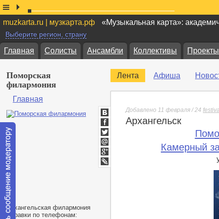
muzkarta.ru | музкарта.рф
«Музыкальная карта»: академи
Выберите регион, страну
Главная
Солисты
Ансамбли
Коллективы
Проекты
Поморская
Лента
Афиша
Новос
филармония
Главная
Добавлено 11 февраля / 24
festiv
Архангельск
ВКонтакте
Facebook
Помо
Twitter
Камерный з
Мой
Мир
Google+
lj
Архангельская филармония
Справки по телефонам: