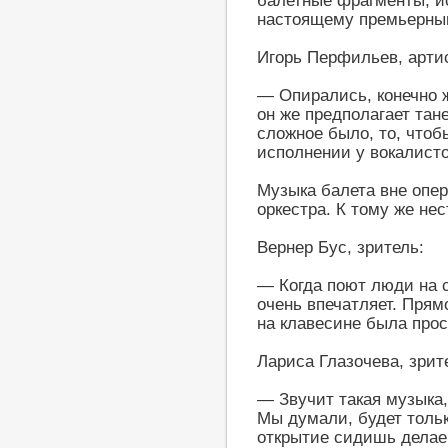
балетные фрагменты, ис
настоящему премьерны
Игорь Перфильев, арти
— Опирались, конечно же
он же предполагает тан
сложное было, то, чтоб
исполнении у вокалист
Музыка балета вне опе
оркестра. К тому же не
Вернер Бус, зритель:
— Когда поют люди на с
очень впечатляет. Прям
на клавесине была прос
Лариса Глазочева, зрит
— Звучит такая музыка, 
Мы думали, будет тольк
открытие сидишь делае