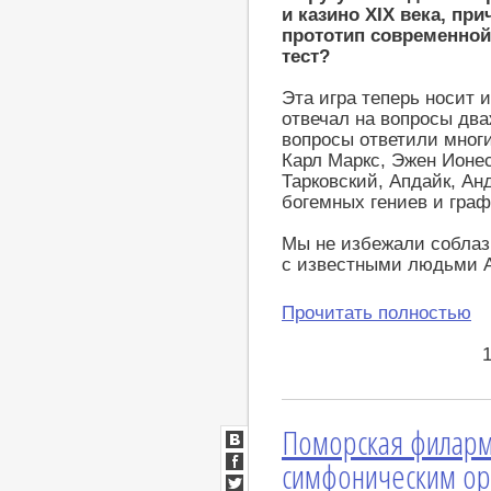
и казино XIX века, пр
прототип современной
тест?
Эта игра теперь носит 
отвечал на вопросы дваж
вопросы ответили мног
Карл Маркс, Эжен Ионес
Тарковский, Апдайк, Ан
богемных гениев и гра
Мы не избежали соблазн
с известными людьми А
Прочитать полностью
Поморская филарм
ВКонтакте
симфоническим ор
Facebook