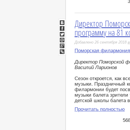
Директор Поморск
ВКонтакте
программу на 81 
Facebook
Twitter
Добавлено 26 сентября 2018
в
Мой
Мир
Поморская филармония
Google+
LiveJournal
Директор Поморской ф
Василий Ларионов
Сезон откроется, как вс
музыки. Праздничный к
филармонии будет посв
музыки балета зрители
детской школы балета в 
Прочитать полностью
56