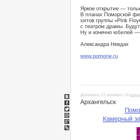
Яркое открытие — тольк
В планах Поморской фи
хитов группы «Pink Flo
с театром драмы. Будут
Ну и конечно юбилей — 
Александра Невдах
www.pomorie.ru
Добавлено 01 октября / 18
воло
Архангельск
ВКонтакте
Facebook
Помо
Twitter
Камерный з
Мой
Мир
Google+
lj