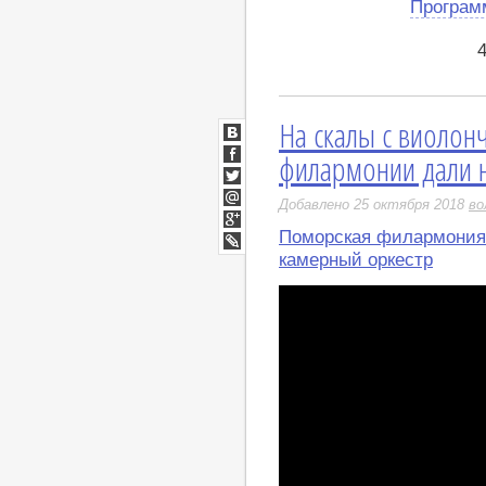
Програм
На скалы с виолон
ВКонтакте
филармонии дали 
Facebook
Twitter
Добавлено 25 октября 2018
во
Мой
Мир
Поморская филармония
Google+
LiveJournal
камерный оркестр