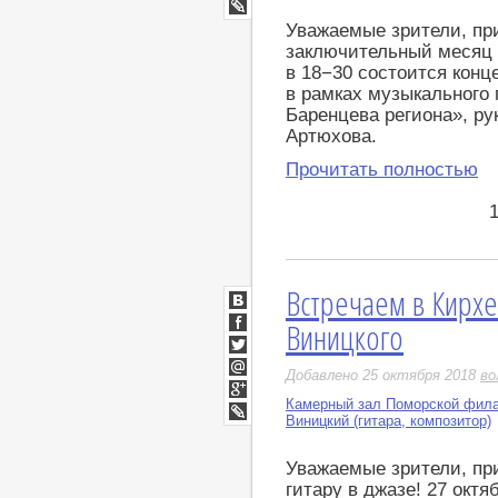
Google+
LiveJournal
Уважаемые зрители, пр
заключительный месяц 
в 18−30 состоится конц
в рамках музыкального
Баренцева региона», ру
Артюхова.
Прочитать полностью
Встречаем в Кирхе
ВКонтакте
Виницкого
Facebook
Twitter
Добавлено 25 октября 2018
во
Мой
Мир
Камерный зал Поморской фил
Google+
Виницкий (гитара, композитор)
LiveJournal
Уважаемые зрители, пр
гитару в джазе! 27 окт