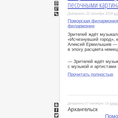
песочными картин
Twitter
Мой
Мир
Google+
Добавлено 22 октября 2018
во
LiveJournal
Поморская филармония
филармонии
Зрителей ждёт музыкал
«Исчезнувший город», 
Алексей Ермилышев — 
в эпоху расцвета немец
— Зрителей ждёт музык
с музыкой и артистами
Прочитать полностью
Добавлено 07 октября / 18
Алек
Архангельск
ВКонтакте
Facebook
Помо