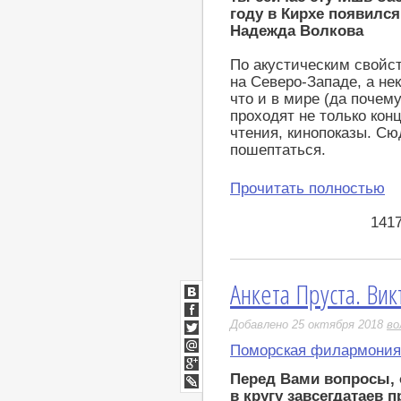
году в Кирхе появилс
Надежда Волкова
По акустическим свойс
на Северо-Западе, а не
что и в мире (да почему
проходят не только кон
чтения, кинопоказы. Сю
пошептаться.
Прочитать полностью
141
Анкета Пруста. Ви
ВКонтакте
Facebook
Добавлено 25 октября 2018
во
Twitter
Поморская филармония
Мой
Мир
Перед Вами вопросы, 
Google+
в кругу завсегдатаев 
LiveJournal