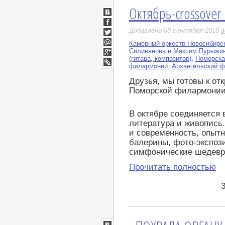
Октябрь-crossove
ВКонтакте
Facebook
Добавлено 08 сентября 2018
в
Twitter
Камерный оркестр Новосибирс
Мой
Силиванова и Максим Пурыжи
Мир
(гитара, композитор)
,
Поморска
Google+
филармонии
,
Архангельский ф
LiveJournal
Друзья, мы готовы к от
Поморской филармонии
В октябре соединяется в
литература и живопись.
и современность, опыт
балерины, фото-экспоз
симфонические шедевры
Прочитать полностью