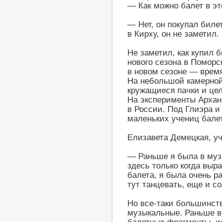
— Как можно балет в э
— Нет, он покупал биле
в Кирху, он не заметил.
Не заметил, как купил б
нового сезона в Помор
в новом сезоне — врем
На небольшой камерной
кружащиеся пачки и цел
На эксперименты Архан
в России. Под Глиэра 
маленьких учениц бале
Елизавета Демецкая, у
— Раньше я была в музы
здесь только когда выр
балета, я была очень ра
тут танцевать, еще и со
Но все-таки большинст
музыкальные. Раньше 