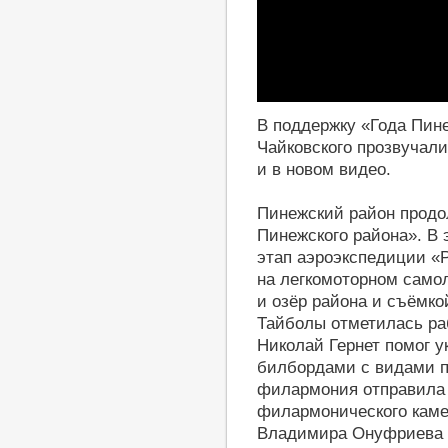
Play
В поддержку «Года Пине
Чайковского прозвучали
и в новом видео.
Пинежский район продол
Пинежского района». В 
этап аэроэкспедиции «
на легкомоторном самол
и озёр района и съёмк
Тайболы отметилась ра
Николай Гернет помог у
билбордами с видами п
филармония отправила 
филармонического каме
Владимира Онуфриева в