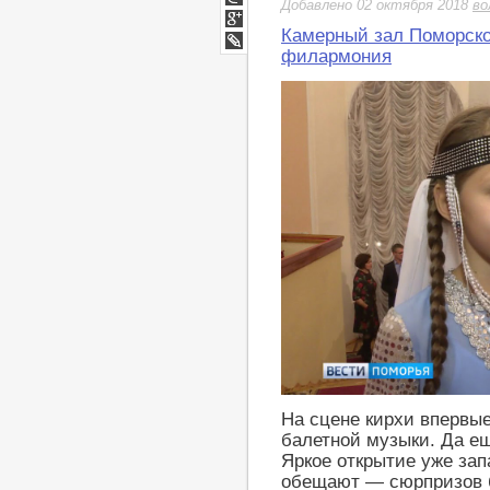
Добавлено 02 октября 2018
во
Мой
Мир
Камерный зал Поморск
Google+
филармония
LiveJournal
http://youtu.be/JYm5czE0vuQ
На сцене кирхи впервы
балетной музыки. Да е
Яркое открытие уже зап
обещают — сюрпризов б