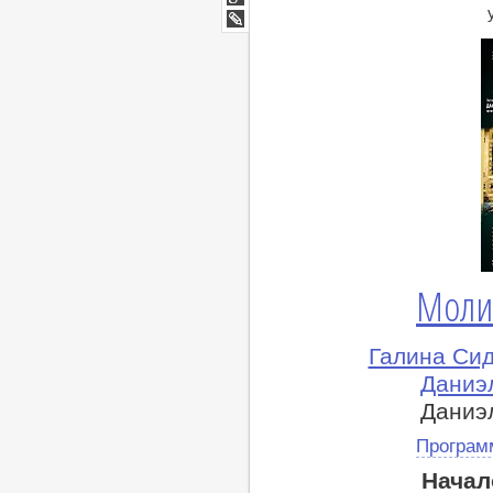
Мир
Google+
lj
Молит
Галина Сид
Даниэл
Даниэл
Програм
Начал