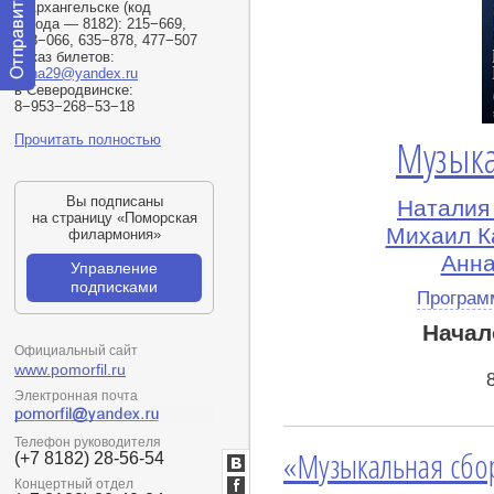
в Архангельске
(
код
города — 8182): 215−669,
208−066, 635−878, 477−507
Заказ билетов:
kirha29@yandex.ru
в Северодвинске:
Отправить
8−953−268−53−18
сообщение
модератору
Прочитать полностью
Музыка
Вы подписаны
Наталия 
на страницу «Поморская
Михаил К
филармония»
Анна
Управление
подписками
Програм
Начал
Официальный сайт
www.pomorfil.ru
Электронная почта
Телефон руководителя
«Музыкальная сбор
(+7 8182) 28-56-54
ВКонтакте
Концертный отдел