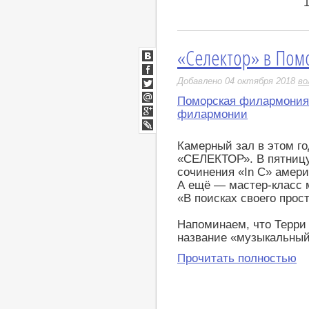
«Селектор» в Пом
ВКонтакте
Facebook
Добавлено 04 октября 2018
во
Twitter
Поморская филармония
Мой
филармонии
Мир
Google+
LiveJournal
Камерный зал в этом г
«СЕЛЕКТОР». В пятницу
сочинения «In C» амери
А ещё — мастер-класс 
«В поисках своего прос
Напоминаем, что Терри
название «музыкальны
Прочитать полностью