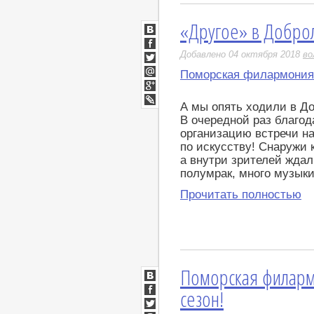
«Другое» в Добро
ВКонтакте
Facebook
Добавлено 04 октября 2018
во
Twitter
Поморская филармония
Мой
Мир
Google+
А мы опять ходили в Д
LiveJournal
В очередной раз благо
организацию встречи н
по искусству! Снаружи
а внутри зрителей ждал
полумрак, много музык
Прочитать полностью
Поморская филарм
ВКонтакте
сезон!
Facebook