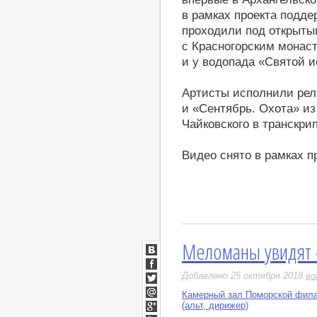
в рамках проекта подде
проходили под открыты
с Красногорским монаст
и у водопада «Святой и
Артисты исполнили рел
и «Сентябрь. Охота» из
Чайковского в транскр
Видео снято в рамках п
Меломаны увидят 
ВКонтакте
Facebook
Добавлено 25 октября 2018
во
Twitter
Камерный зал Поморской фил
Мой
(альт, дирижер)
Мир