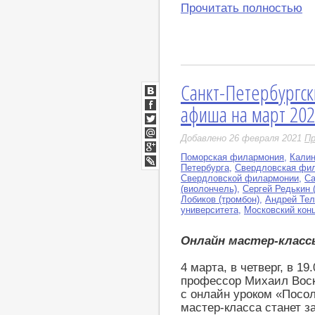
Прочитать полностью
Санкт-Петербургск
ВКонтакте
афиша на март 20
Facebook
Twitter
Добавлено 26 февраля 2021
Пр
Мой
Мир
Поморская филармония
,
Калин
Google+
Петербурга
,
Свердловская фи
LiveJournal
Свердловской филармонии
,
Са
(виолончель)
,
Сергей Редькин 
Лобиков (тромбон)
,
Андрей Тел
университета
,
Московский кон
Онлайн мастер-класс
4 марта, в четверг, в 1
профессор Михаил Воск
с онлайн уроком «Посо
мастер-класса станет з