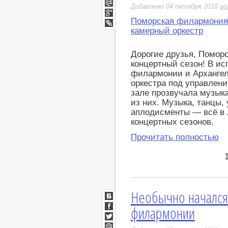
Twitter
Добавлено 04 октября 2018
во
Мой
Мир
Поморская филармония
Google+
камерный оркестр
LiveJournal
Дорогие друзья, Помор
концертный сезон! В и
филармонии и Архангел
оркестра под управлен
зале прозвучала музыка
из них. Музыка, танцы,
аплодисменты — всё в 
концертных сезонов.
Прочитать полностью
Необычно начался
ВКонтакте
филармонии
Facebook
Twitter