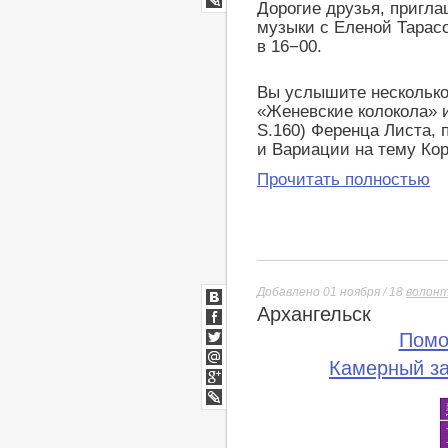
Дорогие друзья, пригл
LiveJournal
музыки с Еленой Тарасо
в 16−00.
Вы услышите несколько
«Женевские колокола» и
S.160) Ференца Листа,
и Вариации на тему Кор
Прочитать полностью
Добавлено 01 ноября / 18
волон
Архангельск
ВКонтакте
Facebook
Помо
Twitter
Камерный з
Мой
Мир
Google+
lj