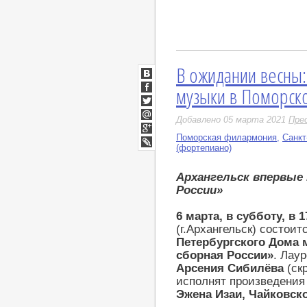
В ожидании весны:
ВКонтакте
музыки в Поморск
Facebook
Twitter
Добавлено 05 марта 2021
Пре
Мой
Мир
Поморская филармония
,
Санкт
Google+
(фортепиано)
LiveJournal
Архангельск впервые
России»
6 марта, в субботу, в 1
(г.Архангельск) состои
Петербургского Дома 
сборная России»
. Лау
Арсения Сибилёва
(ск
исполнят произведени
Эжена Изаи, Чайковско