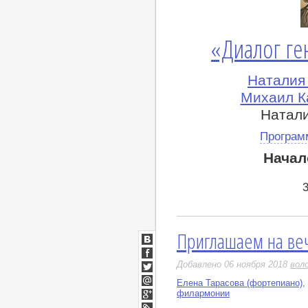
«Диалог ге
Наталия 
Михаил К
Натали
Програм
Начал
Приглашаем на ве
ВКонтакте
Facebook
Добавлено 06 ноября 2018
вол
Twitter
Елена Тарасова (фортепиано)
,
Мой
филармонии
Мир
Google+