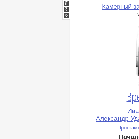
Twitter
Камерный з
Мой
Мир
Google+
lj
Вр
Ива
Александр Уда
Програм
Начал