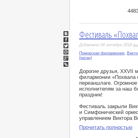
448
Фестиваль «Похвал
ВКонтакте
Facebook
Добавлено 04 октября 2018
во
Twitter
Поморская филармония
,
Викто
Мой
(орган)
Мир
Google+
LiveJournal
Дорогие друзья, XXVII
филармонии «Похвала о
переаншлаге. Огромное
исполнителям за наш 
праздник!
Фестиваль закрыли Викт
и Симфонический орке
управлением Виктора В
Прочитать полностью