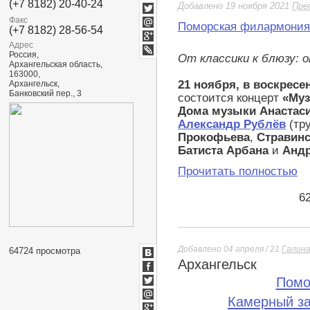
(+7 8182) 20-40-24
Facebook
Добавлено 19 ноября 2021
Пре
Twitter
Факс
Поморская филармония
(+7 8182) 28-56-54
Мой
Мир
Адрес
Google+
Россия,
От классики к блюзу: 
LiveJournal
Архангельская область,
163000,
21 ноября, в воскресен
Архангельск,
Банковский пер., 3
состоится концерт
«Муз
Дома музыки
Анастас
Александр Рублёв
(тр
Прокофьева
,
Стравинс
Батиста Арбана
и
Анд
Прочитать полностью
6
Добавлено 04 апреля / 21
Галин
64724 просмотра
Архангельск
ВКонтакте
Facebook
Помо
Twitter
Камерный з
Мой