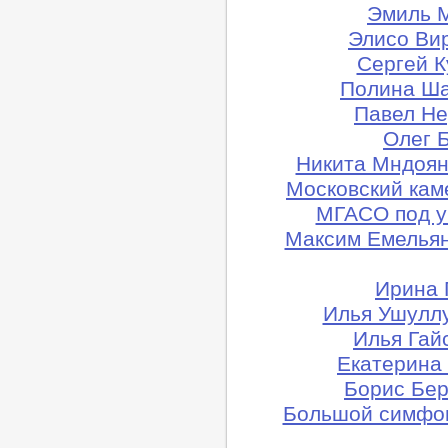
Эмиль М
Элисо Ви
Сергей К
Полина Ша
Павел Не
Олег Б
Никита Мндоян
Московский кам
МГАСО под у
Максим Емельян
Ирина 
Илья Ушуллу
Илья Гай
Екатерина
Борис Бер
Большой симфон