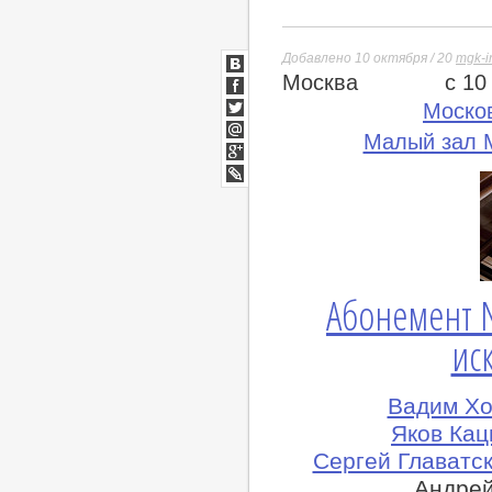
Добавлено 10 октября / 20
mgk-i
Москва
с 10
ВКонтакте
Facebook
Моско
Twitter
Малый зал М
Мой
Мир
Google+
lj
Абонемент N
иск
Вадим Хо
Яков Кац
Сергей Главатск
Андрей