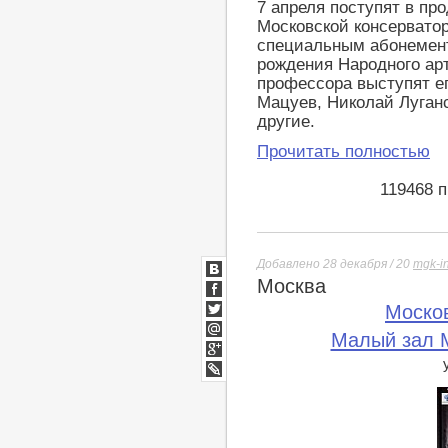
7 апреля поступят в пр
Московской консервато
специальным абонемент
рождения Народного арт
профессора выступят е
Мацуев, Николай Луганс
другие.
Прочитать полностью
119468 
Добавлено 28 декабря / 20
mgk-i
Москва
ВКонтакте
Facebook
Моско
Twitter
Малый зал М
Мой
Мир
Google+
lj