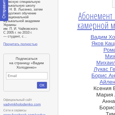
Киевскую специальную
музыкальную школу
им.
Н. В. Лысенко
, затем
Абонемент N
продолжил обучение
в Национальной
музыкальной академии
камерной м
Отправить
Украины
сообщение
им.
П. И. Чайковского
.
модератору
С 2005 г. по 2010 г.
Вадим Хо
— студент, с…
Яков Кац
Прочитать полностью
Рома
Мих
Подписаться
Михаил
на страницу «Вадим
Холоденко»
Лукас Г
Борис Ан
Айлен
Ксения 
Мария 
Официальный сайт
Анна
vadymkholodenko.com
Борис
Сети и сервисы
Тим
www.facebook.com/vadux