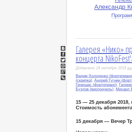
Александр Кн
Програм
Галерея «Нико» пр
ВКонтакте
концерта NikoFest'
Facebook
Twitter
Добавлено 24 октября 2018
во
Мой
Мир
Вадим Холоденко (фортепиано
Google+
(скрипка)
,
Андрей Гугнин (форт
LiveJournal
Генюшас (фортепиано)
,
Галере
Бузлов (виолончель)
,
Михаил Б
15 — 25 декабря 2018,
Стоимость абонемента
15 декабря — Вечер Т