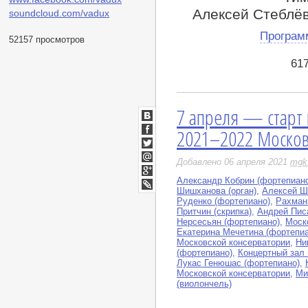
Алексей Стеблёв
soundcloud.com/vadux
Програм
52157 просмотров
61
7 апреля — старт
ВКонтакте
2021–2022 Москов
Facebook
Twitter
Добавлено 06 апреля 2021
mgk-
Мой
Мир
Александр Кобрин (фортепиан
Google+
Шишханова (орган)
,
Алексей Ш
LiveJournal
Руденко (фортепиано)
,
Рахман
Притчин (скрипка)
,
Андрей Пис
Нерсесьян (фортепиано)
,
Моск
Екатерина Мечетина (фортепиа
Московской консерватории
,
Ни
(фортепиано)
,
Концертный зал 
Лукас Генюшас (фортепиано)
,
Московской консерватории
,
Ми
(виолончель)