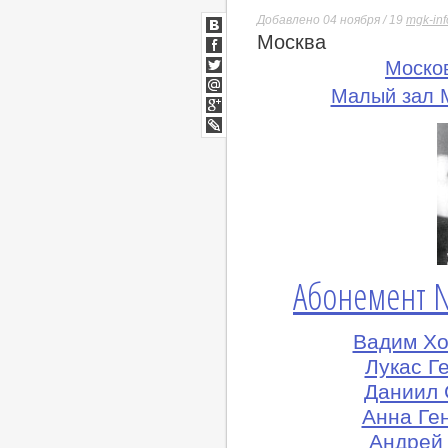
Добавлено 04 ноября / 19
mgk-inf
Москва
ВКонтакте
Facebook
Моско
Twitter
Малый зал М
Мой
Мир
Google+
lj
Абонемент N
Вадим Хо
Лукас Г
Даниил 
Анна Ге
Андрей 