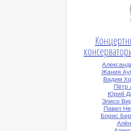
Концертн
консерватори
Александ
Жания Ау
Вадим Хо
Пётр 
Юрий Д
Элисо Ви
Павел Не
Борис Бер
Алён
Алекс