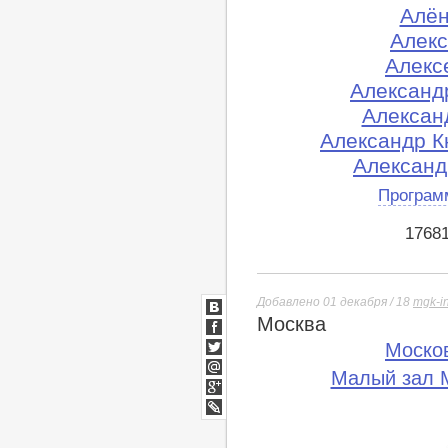
Алён
Алекс
Алекс
Александ
Алексан
Александр Кн
Александ
Програм
1768
Добавлено 01 декабря / 18
mgk-i
Москва
ВКонтакте
Facebook
Моско
Twitter
Малый зал М
Мой
Мир
Google+
lj