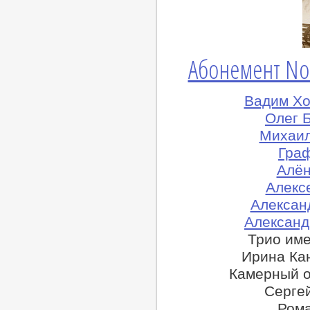
Абонемент No
Вадим Хо
Олег Б
Михаил
Граф
Алён
Алексе
Алексан
Александ
Трио име
Ирина Ка
Камерный о
Сергей
Рома