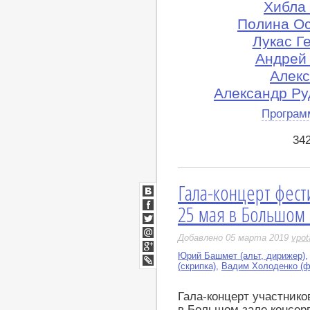
Хибла 
Полина Ос
Лукас Г
Андрей 
Алекс
Александр Ру
Програм
34
Гала-концерт фест
ВКонтакте
25 мая в Большом 
Facebook
Twitter
Добавлено 05 марта 2019
vpot
Мой
Мир
Юрий Башмет (альт, дирижер)
Google+
(скрипка)
,
Вадим Холоденко (ф
LiveJournal
Гала-концерт участнико
в Большом зале консерв