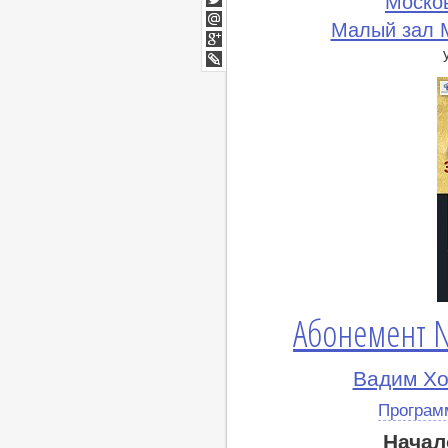
Моско
Twitter
Малый зал М
Мой
Мир
Google+
lj
Абонемент N
Вадим Хо
Програм
Начал