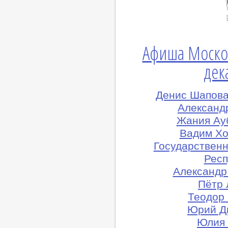
Афиша Моско
дек
Денис Шапова
Александ
Жания Ау
Вадим Хо
Государствен
Респ
Александр
Пётр 
Теодор 
Юрий Д
Юлия 