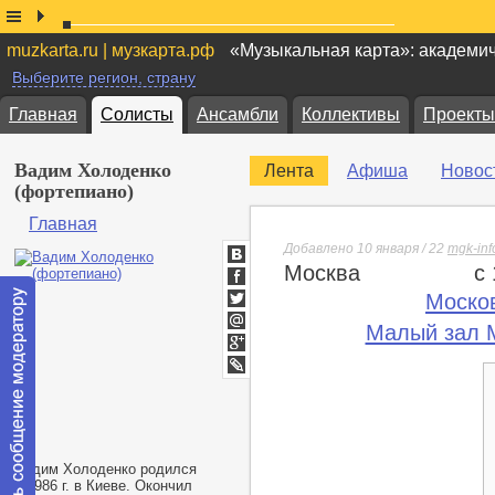
muzkarta.ru | музкарта.рф
«Музыкальная карта»: академи
Выберите регион, страну
Главная
Солисты
Ансамбли
Коллективы
Проекты
Вадим Холоденко
Лента
Афиша
Новос
(фортепиано)
Главная
Добавлено 10 января / 22
mgk-inf
Москва
с
ВКонтакте
Facebook
Моско
Twitter
Малый зал М
Мой
Мир
Google+
lj
Вадим Холоденко родился
в 1986 г. в Киеве. Окончил