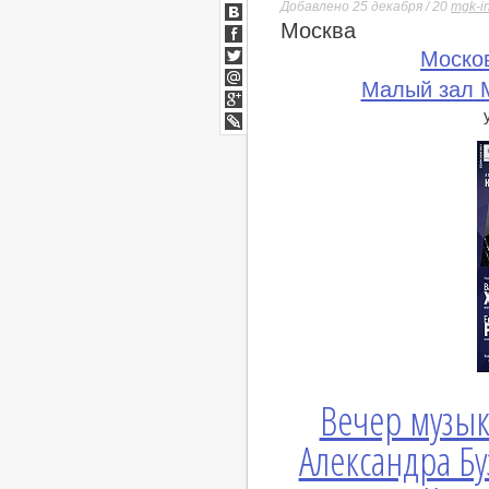
Добавлено 25 декабря / 20
mgk-i
Москва
ВКонтакте
Facebook
Моско
Twitter
Малый зал М
Мой
Мир
Google+
lj
Вечер музык
Александра Бу