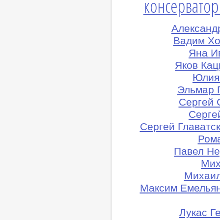
консерватор
Александ
Вадим Хо
Яна И
Яков Кац
Юлия 
Эльмар 
Сергей 
Сергей
Сергей Главатск
Рома
Павел Не
Мих
Михаил
Максим Емельян
Лукас Г