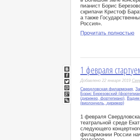
пианист Борис Березовс
скрипачи Кристоф Барат
а также Государственн
Россия».
Прочитать полностью
1 февраля стартуем
ВКонтакте
Facebook
Добавлено 22 января 2019
Све
Twitter
Свердловская филармония
,
За
Мой
Борис Березовский (фортепиан
Мир
(дирижер, фортепиано)
,
Вадим 
Google+
(виолончель, дирижер)
LiveJournal
1 февраля Свердловска
театральной среде Екат
следующего концертного
филармонии России на