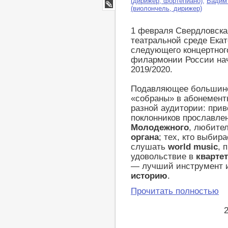
(дирижер, фортепиано)
,
Вадим 
Google+
(виолончель, дирижер)
LiveJournal
1 февраля Свердловска
театральной среде Екат
следующего концертного
филармонии России на
2019/2020.
Подавляющее большинс
«собраны» в абонемент
разной аудитории: при
поклонников прославле
Молодежного
, любите
органа
; тех, кто выбир
слушать
world music
, 
удовольствие в
кварте
— лучший инструмент и
историю
.
Прочитать полностью