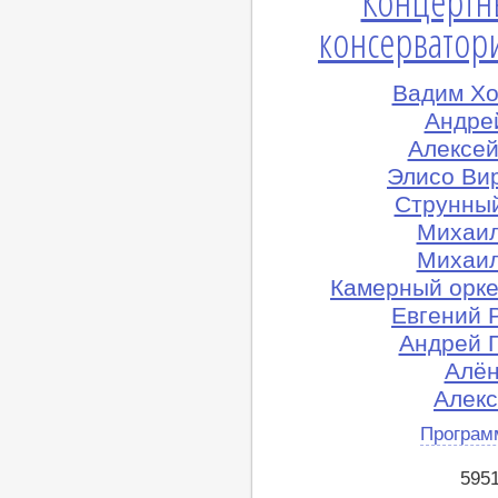
Концертн
консерватори
Вадим Хо
Андрей
Алексей
Элисо Ви
Струнный
Михаил
Михаил
Камерный орке
Евгений 
Андрей 
Алён
Алекс
Програм
595