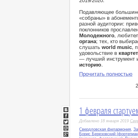
2019/2020.
Подавляющее большинс
«собраны» в абонемент
разной аудитории: при
поклонников прославле
Молодежного
, любите
органа
; тех, кто выбир
слушать
world music
, 
удовольствие в
кварте
— лучший инструмент и
историю
.
Прочитать полностью
1 февраля стартуем
ВКонтакте
Facebook
Добавлено 18 января 2019
Све
Twitter
Свердловская филармония
,
За
Мой
Борис Березовский (фортепиан
Мир