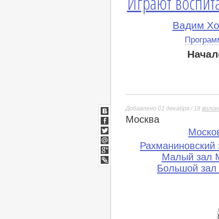
Играют воспита
Вадим Хо
Програм
Начал
Добавлено 01 декабря / 18
воло
Москва
ВКонтакте
Facebook
Моско
Twitter
Рахманиновский 
Мой
Мир
Малый зал М
Google+
Большой зал
lj