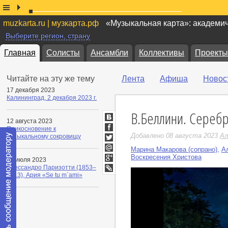
muzkarta.ru | музкарта.рф
«Музыкальная карта»: академи
Выберите регион, страну
Главная
Солисты
Ансамбли
Коллективы
Проекты
Читайте на эту же тему
Лента
Афиша
Новос
17 декабря 2023
Калининград, 2 декабря 2023 г.
В.Беллини. Серебр
12 августа 2023
ВКонтакте
Прикосновение к
Facebook
Добавлено 08 августа 2023
Ал
музыкальному сокровищу
Twitter
Марина Макарова (сопрано)
,
А
Мой
Воскресения Христова
21 июля 2023
Мир
Google+
Алессандро Паризотти (1853–
1913), Ария «Se tu m`ami»
LiveJournal