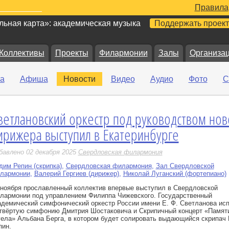
Правила
ьная карта»: академическая музыка
Поддержать проект
Коллективы
Проекты
Филармонии
Залы
Организа
а
Афиша
Новости
Видео
Аудио
Фото
С
ветлановский оркестр под руководством нов
е
ирижера выступил в Екатеринбурге
бавлено 02 декабря 2025
Свердловская филармония
дим Репин (скрипка)
,
Свердловская филармония
,
Зал Свердловской
лармонии
,
Валерий Гергиев (дирижер)
,
Николай Луганский (фортепиано)
 ноября прославленный коллектив впервые выступил в Свердловской
лармонии под управлением Филиппа Чижевского. Государственный
адемический симфонический оркестр России имени Е. Ф. Светланова ис
твёртую симфонию Дмитрия Шостаковича и Скрипичный концерт «Памят
гела» Альбана Берга, в котором будет солировать выдающийся скрипач
пин.