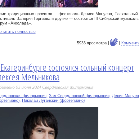
оме традиционных проектов — фестиваль Дениса Мацуева, Пасхальный
стиваль Валерия Гергиева и другие — состоится III Сибирский музыкал
рум «Акколада».
очитать полностью
5933 просмотра |
|
Коммент
 Екатеринбурге состоялся сольный концерт
е
лексея Мельникова
бавлено 03 июня 2024
Свердловская филармония
ердловская филармония
,
Зал Свердловской филармонии
,
Денис Мацуев
ортепиано)
,
Николай Луганский (фортепиано)