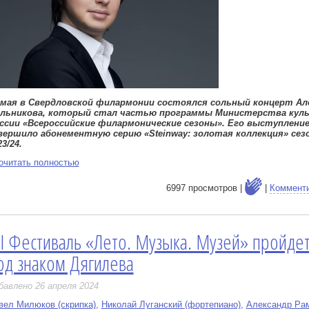
 мая в Свердловской филармонии состоялся сольный концерт Ал
льникова, который стал частью программы Министерства кул
ссии «Всероссийские филармонические сезоны». Его выступлени
вершило абонементную серию «Steinway: золотая коллекция» сез
23/24.
очитать полностью
6997 просмотров |
|
Коммент
II Фестиваль «Лето. Музыка. Музей» пройде
е
од знаком Дягилева
бавлено 26 апреля 2024
вел Милюков (скрипка)
,
Николай Луганский (фортепиано)
,
Александр Ра