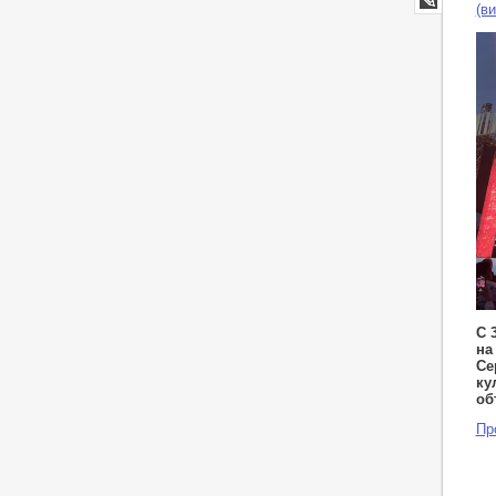
(в
LiveJournal
С 
на
Се
ку
об
Пр