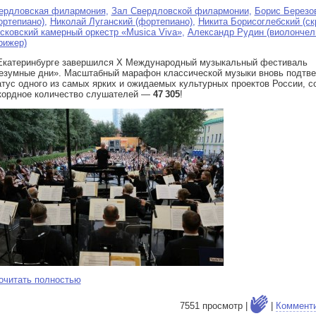
ердловская филармония
,
Зал Свердловской филармонии
,
Борис Березо
ортепиано)
,
Николай Луганский (фортепиано)
,
Никита Борисоглебский (ск
сковский камерный оркестр «Musica Viva»
,
Александр Рудин (виолончел
рижер)
Екатеринбурге завершился Х Международный музыкальный фестиваль
езумные дни». Масштабный марафон классической музыки вновь подтв
атус одного из самых ярких и ожидаемых культурных проектов России, с
кордное количество слушателей —
47 305
!
очитать полностью
7551 просмотр |
|
Коммент