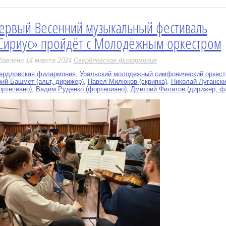
ервый Весенний музыкальный фестиваль
е
Сириус» пройдёт с Молодёжным оркестром
бавлено 14 марта 2024
Свердловская филармония
ердловская филармония
,
Уральский молодежный симфонический оркест
ий Башмет (альт, дирижер)
,
Павел Милюков (скрипка)
,
Николай Луганск
ортепиано)
,
Вадим Руденко (фортепиано)
,
Дмитрий Филатов (дирижер, ф