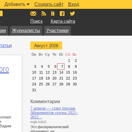
Добавить
Создать сайт
Вход
mail@muzkarta.ru
RSS
vk.com/muzkarta
fb.com/muzkarta
twitter.com/muzkarta
Поиск
Карта сайта
ции
Журналисты
Участники
татьи
Август 2026
Пн
Вт
Ср
Чт
Пт
Сб
Вс
1
2
ого
3
4
5
6
7
8
9
10
11
12
13
14
15
16
17
18
19
20
21
22
23
24
25
26
27
28
29
30
31
Комментарии
7 апреля — старт продаж
Абонементов сезона 2021–
полнил
2022...
и
mgk-info2:
 Вадим
Это филармонический
абонемент, не