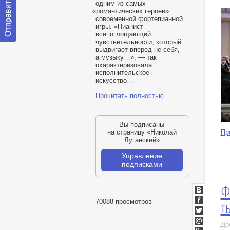
одним из самых
«
романтических героев»
современной фортепианной
игры. «Пианист
всепоглощающей
чувствительности, который
Отправить
выдвигает вперед не себя,
сообщение
а музыку…», — так
модератору
охарактеризовала
исполнительское
искусство…
Прочитать полностью
Вы подписаны
Пр
на страницу «Николай
Луганский»
Управление
подписками
Ф
ВКонтакт
т
70088 просмотров
Facebook
Twitter
До
Мой