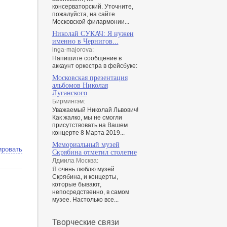
консерваторский. Уточните,
пожалуйста, на сайте
Московской филармонии...
Николай СУКАЧ: Я нужен
именно в Чернигов...
inga-majorova:
Напишите сообщение в
аккаунт оркестра в фейсбуке:
Московская презентация
альбомов Николая
Луганского
Бирмингэм:
Уважаемый Николай Львович!
Как жалко, мы не смогли
присутствовать на Вашем
концерте 8 Марта 2019...
Мемориальный музей
ировать
Скрябина отметил столетие
Лдмила Москва:
Я очень люблю музей
Скрябина, и концерты,
которые бывают,
непосредственно, в самом
музее. Настолько все...
Творческие связи