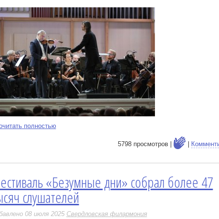
очитать полностью
5798 просмотров |
|
Коммент
естиваль «Безумные дни» собрал более 47
е
ысяч слушателей
бавлено 08 июля 2025
Свердловская филармония