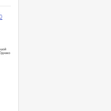
о
ьшой
Однако