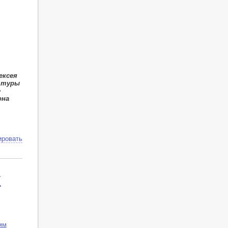
ексея
ьтуры
е
она
ировать
т
мм