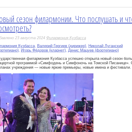
овый сезон филармонии. Что послушать и чт
е
осмотреть?
бавлено 23 августа 2024
Филармония Кузбасса
лармония Кузбасса
,
Валерий Гергиев (дирижер)
,
Николай Луганский
ортепиано)
,
Игорь Фёдоров (кларнет)
,
Денис Мацуев (фортепиано)
сударственная филармония Кузбасса успешно открыла новый сезон бол
нцертной программой «Симфодень и Симфоночь на Томской Писанице». 
планах учреждения — новые яркие премьеры, новые имена и фестивали.