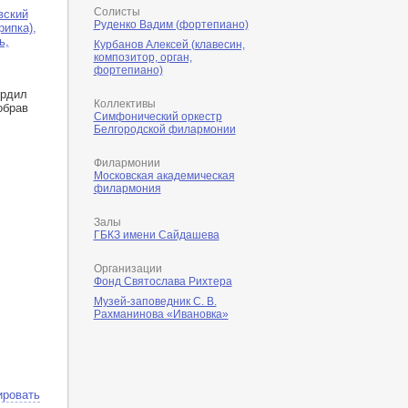
Солисты
вский
Руденко Вадим (фортепиано)
рипка)
,
ь,
Курбанов Алексей (клавесин,
композитор, орган,
фортепиано)
ердил
Коллективы
обрав
Симфонический оркестр
Белгородской филармонии
Филармонии
Московская академическая
филармония
Залы
ГБКЗ имени Сайдашева
Организации
Фонд Святослава Рихтера
Музей-заповедник С. В.
Рахманинова «Ивановка»
ировать