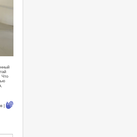
енный
тай
, Что
чью
,
в |