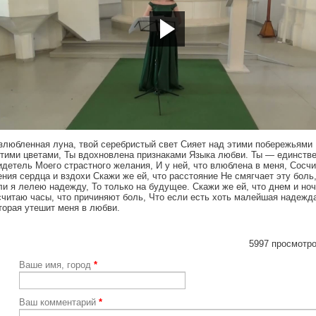
tps://youtu.be/uTLyU2e0INk
злюбленная луна, твой серебристый свет Сияет над этими побережьями
этими цветами, Ты вдохновлена признаками Языка любви. Ты — единств
идетель Моего страстного желания, И у ней, что влюблена в меня, Сосчи
ения сердца и вздохи Скажи же ей, что расстояние Не смягчает эту боль
ли я лелею надежду, То только на будущее. Скажи же ей, что днем и но
считаю часы, что причиняют боль, Что если есть хоть малейшая надежда
торая утешит меня в любви.
5997 просмотро
Ваше имя, город
*
Ваш комментарий
*