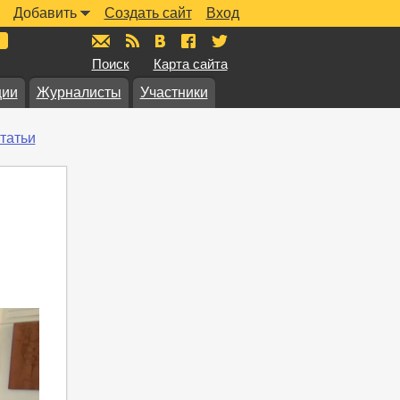
Добавить
Создать сайт
Вход
mail@muzkarta.ru
RSS
vk.com/muzkarta
fb.com/muzkarta
twitter.com/muzkarta
Поиск
Карта сайта
ции
Журналисты
Участники
татьи