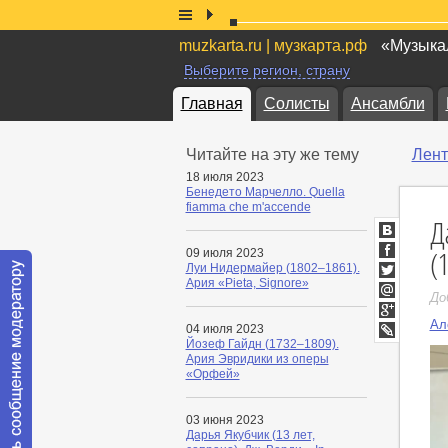
muzkarta.ru | музкарта.рф
«Музыкал
Выберите регион, страну
Главная
Солисты
Ансамбли
Читайте на эту же тему
Лент
18 июля 2023
Бенедето Марчелло. Quella
fiamma che m'accende
Д
ВКонтакт
(
09 июля 2023
Facebook
Луи Нидермайер (1802–1861).
Ария «Pieta, Signore»
Twitter
До
Мой
Мир
Ал
Google+
04 июля 2023
Йозеф Гайдн (1732–1809).
LiveJournal
Ария Эвридики из оперы
«Орфей»
03 июня 2023
Дарья Якубчик (13 лет,