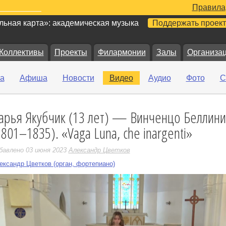
Правила
ьная карта»: академическая музыка
Поддержать проект
Коллективы
Проекты
Филармонии
Залы
Организа
а
Афиша
Новости
Видео
Аудио
Фото
С
арья Якубчик (13 лет) — Винченцо Беллини
е
1801–1835). «Vaga Luna, che inargenti»
бавлено 03 июня 2023
Александр Цветков
ександр Цветков (орган, фортепиано)