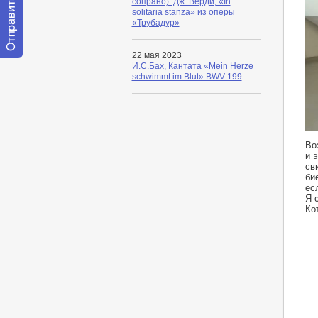
сопрано). Дж. Верди, «In
solitaria stanza» из оперы
«Трубадур»
22 мая 2023
Отправить
И.С.Бах, Кантата «Mein Herze
сообщение
schwimmt im Blut» BWV 199
модератору
ht
Во
и 
св
би
ес
Я 
Ко